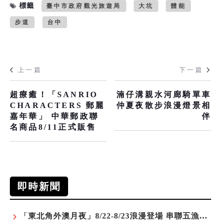
標籤
臺中市政府觀光旅遊局
大坑
體能
步道
台中
上一篇
下一篇
超療癒！「SANRIO
湳仔溝親水河廊騎單車
CHARACTERS 郵麗
仲夏夜散步浪漫燈景相
嘉年華」 中華郵政聯
伴
名商品8/11正式販售
即時新聞
「東北角外澳月夜」8/22-8/23浪漫登場 串聯五漁村、音樂、市集、火舞與慢旅共度夏夜