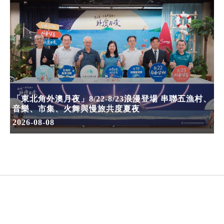
「東北角外澳月夜」8/22-8/23浪漫登場 串聯五漁村、
音樂、市集、火舞與慢旅共度夏夜
2026-08-08