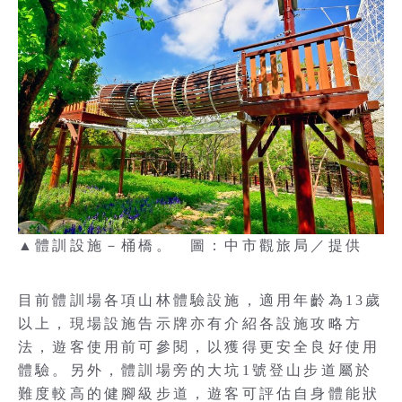
▲體訓設施－桶橋。 圖：中市觀旅局／提供
目前體訓場各項山林體驗設施，適用年齡為13歲
以上，現場設施告示牌亦有介紹各設施攻略方
法，遊客使用前可參閱，以獲得更安全良好使用
體驗。另外，體訓場旁的大坑1號登山步道屬於
難度較高的健腳級步道，遊客可評估自身體能狀