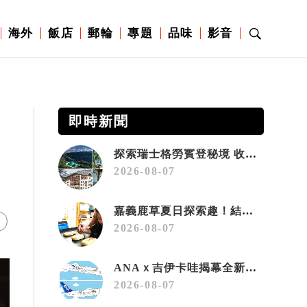
海外
飯店
郵輪
專題
品味
影音
即時新聞
探索瑞士格勞賓登秘境 收藏六種阿爾卑斯夏日療癒之旅
2026-08-07
嘉義鹿草夏日探索趣！結合科學、農場與自然的親子小旅行
2026-08-07
ANAｘ吉伊卡哇揭幕全新彩繪機「Chiikawa JET」
2026-08-07