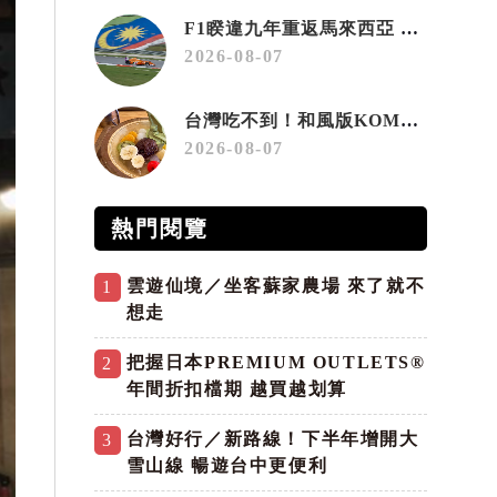
F1睽違九年重返馬來西亞 三大國際賽事打造10月運動旅遊熱潮 賽車、自行車、路跑同週登場
2026-08-07
台灣吃不到！和風版KOMEDA咖啡讓你吃遍名古屋在地美食
2026-08-07
熱門閱覽
雲遊仙境／坐客蘇家農場 來了就不
1
想走
把握日本PREMIUM OUTLETS®
2
年間折扣檔期 越買越划算
台灣好行／新路線！下半年增開大
3
雪山線 暢遊台中更便利