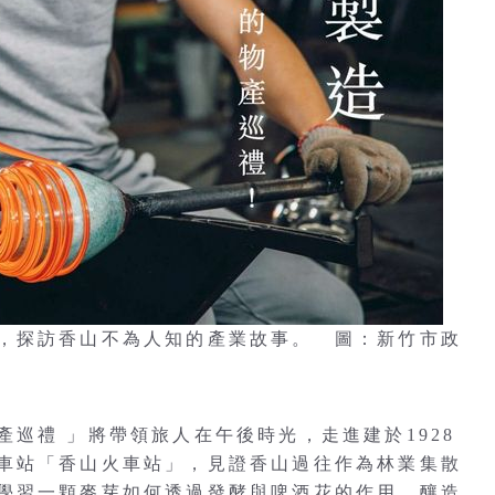
，探訪香山不為人知的產業故事。 圖：新竹市政
巡禮 」將帶領旅人在午後時光，走進建於1928
車站「香山火車站」，見證香山過往作為林業集散
學習一顆麥芽如何透過發酵與啤酒花的作用，釀造