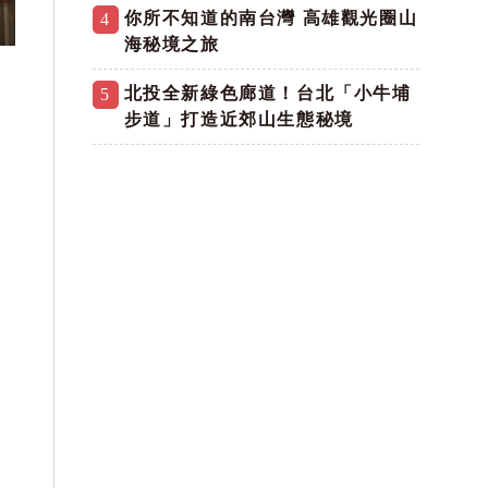
你所不知道的南台灣 高雄觀光圈山
4
海秘境之旅
北投全新綠色廊道！台北「小牛埔
5
步道」打造近郊山生態秘境