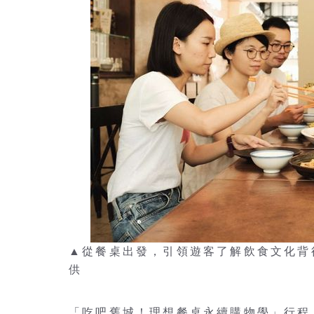
▲從餐桌出發，引領遊客了解飲食文化背
供
「吃吧舊城！理想餐桌永續購物學」行程