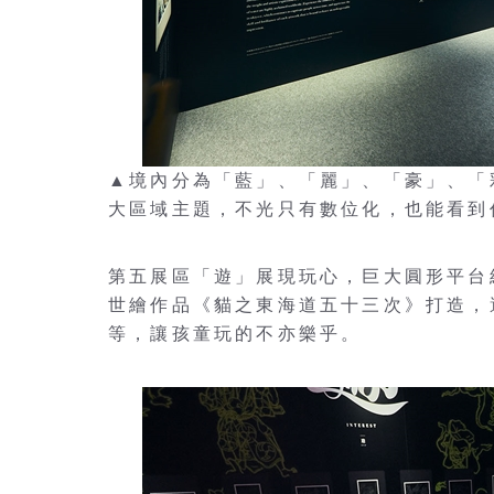
▲境內分為「藍」、「麗」、「豪」、「
大區域主題，不光只有數位化，也能看到作品
第五展區「遊」展現玩心，巨大圓形平台
世繪作品《貓之東海道五十三次》打造，
等，讓孩童玩的不亦樂乎。