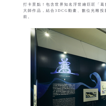
打卡景點！包含世界知名浮世繪巨匠「葛
大師作品，結合3DCG動畫、數位光雕
前。