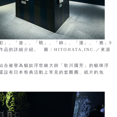
彩」、「遊」、「眺」、「錦」、「瀧」、「雅」9
的詳細介紹。 圖：HITOHATA,INC.／來源
結合被譽為貓奴浮世繪大師「歌川國芳」的貓咪浮
還設有日本祭典活動上常見的套圈圈、紙片釣魚