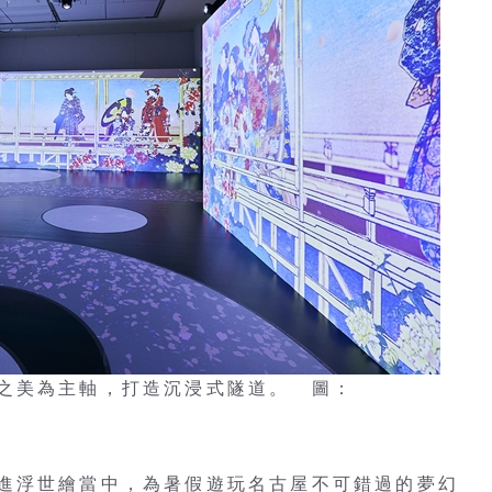
之美為主軸，打造沉浸式隧道。 圖：
進浮世繪當中，為暑假遊玩名古屋不可錯過的夢幻