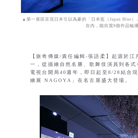
▲第一展區呈現日本引以為豪的「日本藍（Japan Bl
在內，能欣賞8個作品輪播登
【旅奇傳媒/責任編輯-張語柔】起源於
一，從描繪自然名勝、歌舞伎演員到各式
電視台開局40週年，即日起至8/28結
繪展 NAGOYA」在名古屋盛大登場。