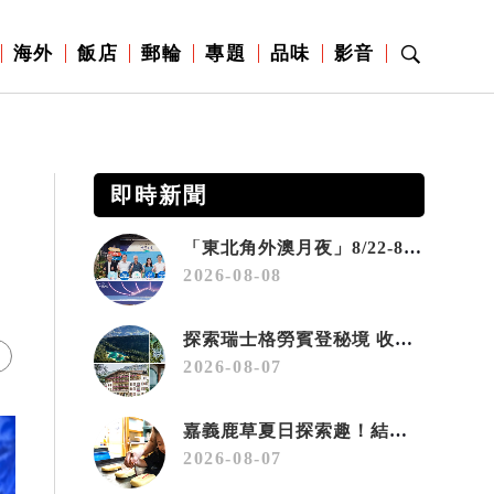
海外
飯店
郵輪
專題
品味
影音
即時新聞
「東北角外澳月夜」8/22-8/23浪漫登場 串聯五漁村、音樂、市集、火舞與慢旅共度夏夜
2026-08-08
探索瑞士格勞賓登秘境 收藏六種阿爾卑斯夏日療癒之旅
2026-08-07
嘉義鹿草夏日探索趣！結合科學、農場與自然的親子小旅行
2026-08-07