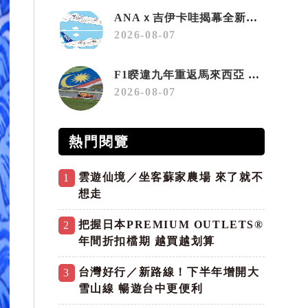
ANAｘ吉伊卡哇揭幕全新彩繪機「Chiikawa JET」
2026-08-07
F1睽違九年重返馬來西亞 三大國際賽事打造10月運動旅遊熱潮 賽車、自行車、路跑同週登場
2026-08-07
熱門閱覽
雲遊仙境／坐客蘇家農場 來了就不
1
想走
把握日本PREMIUM OUTLETS®
2
年間折扣檔期 越買越划算
台灣好行／新路線！下半年增開大
3
雪山線 暢遊台中更便利