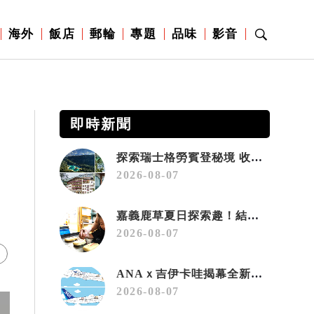
海外
飯店
郵輪
專題
品味
影音
即時新聞
探索瑞士格勞賓登秘境 收藏六種阿爾卑斯夏日療癒之旅
2026-08-07
嘉義鹿草夏日探索趣！結合科學、農場與自然的親子小旅行
2026-08-07
ANAｘ吉伊卡哇揭幕全新彩繪機「Chiikawa JET」
2026-08-07