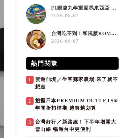
F1睽違九年重返馬來西亞 三大國際賽事打造10月運動旅遊熱潮 賽車、自行車、路跑同週登場
2026-08-07
台灣吃不到！和風版KOMEDA咖啡讓你吃遍名古屋在地美食
2026-08-07
熱門閱覽
雲遊仙境／坐客蘇家農場 來了就不
1
想走
把握日本PREMIUM OUTLETS®
2
年間折扣檔期 越買越划算
台灣好行／新路線！下半年增開大
3
雪山線 暢遊台中更便利