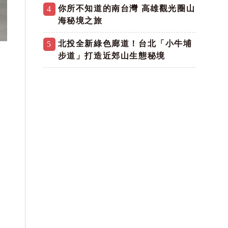
你所不知道的南台灣 高雄觀光圈山
4
海秘境之旅
北投全新綠色廊道！台北「小牛埔
5
步道」打造近郊山生態秘境