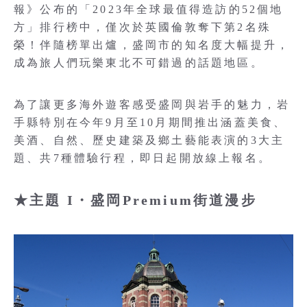
報》公布的「2023年全球最值得造訪的52個地
方」排行榜中，僅次於英國倫敦奪下第2名殊
榮！伴隨榜單出爐，盛岡市的知名度大幅提升，
成為旅人們玩樂東北不可錯過的話題地區。
為了讓更多海外遊客感受盛岡與岩手的魅力，岩
手縣特別在今年9月至10月期間推出涵蓋美食、
美酒、自然、歷史建築及鄉土藝能表演的3大主
題、共7種體驗行程，即日起開放線上報名。
★主題 I・盛岡Premium街道漫步