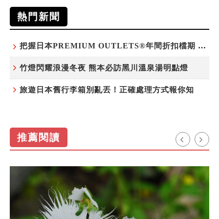
熱門新聞
把握日本PREMIUM OUTLETS®年間折扣檔期 越買越划算
竹燈閃耀浪漫冬夜 熊本必訪黑川溫泉湯明點燈
旅遊日本舊行李箱別亂丟！正確處理方式報你知
推薦閱讀