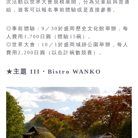
次活動以世界大會規模展開，分為兒童組與普通
組，遊客可以報名事前體驗或是直接參賽。
◎事前體驗：9／30於盛岡歷史文化館舉辦，每
人費用1,700日圓（體驗15碗）。
◎世界大會：10／1於盛岡城跡公園舉辦，每人
費用2,200日圓（以合計碗數競賽）。
★主題 III・Bistro WANKO