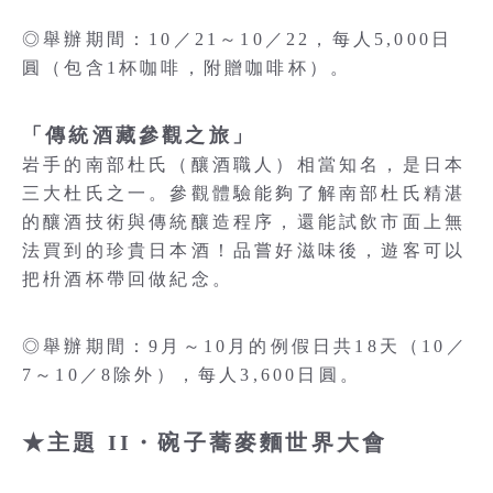
◎舉辦期間：10／21～10／22，每人5,000日
圓（包含1杯咖啡，附贈咖啡杯）。
「傳統酒藏參觀之旅」
岩手的南部杜氏（釀酒職人）相當知名，是日本
三大杜氏之一。參觀體驗能夠了解南部杜氏精湛
的釀酒技術與傳統釀造程序，還能試飲市面上無
法買到的珍貴日本酒！品嘗好滋味後，遊客可以
把枡酒杯帶回做紀念。
◎舉辦期間：9月～10月的例假日共18天（10／
7～10／8除外），每人3,600日圓。
★主題 II・碗子蕎麥麵世界大會