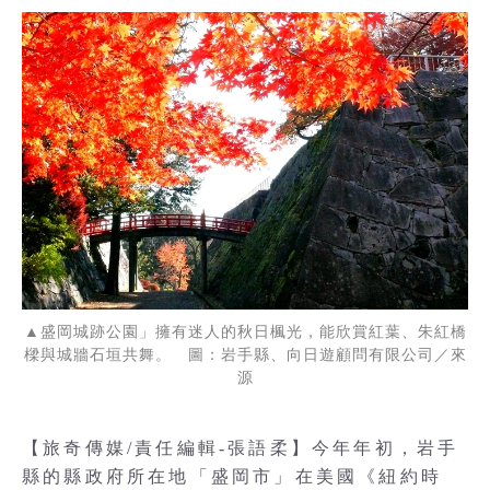
▲盛岡城跡公園」擁有迷人的秋日楓光，能欣賞紅葉、朱紅橋
樑與城牆石垣共舞。 圖：岩手縣、向日遊顧問有限公司／來
源
【旅奇傳媒/責任編輯-張語柔】今年年初，岩手
縣的縣政府所在地「盛岡市」在美國《紐約時