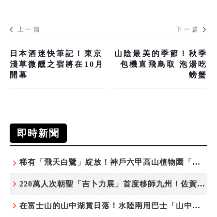
上一篇
下一篇
日本酒迷快筆記！東京
山陰最美的季節！秋季
淺草微醺之宿將在10月
包機直飛鳥取 泡湯吃
開幕
螃蟹
即時新聞
稀有「飛天白鷺」綻放！神戶六甲高山植物園「鷺草」珍貴現身
220萬人次朝聖「吉卜力展」首度移師九州！佐賀站早鳥平日套票8/10搶先開賣
在富士山的山中湖賞日落！水陸兩用巴士「山中湖的河馬」暑假加開夕陽班次