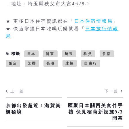
．地址：埼玉縣秩父市大宮4628-2
★ 更多日本住宿資訊都在「
日本住宿情報局
」
★ 快速掌握日本吃喝玩樂就看「
日本旅行情報
局
」
標籤
日本
關東
埼玉
秩父
住宿
飯店
芝櫻
長瀞
冰柱
自由行
上一篇
下一篇
京都出發超近！滋賀賞
匯聚日本關西美食伴手
楓秘境
禮 伏見稻荷新設施9/3
開幕