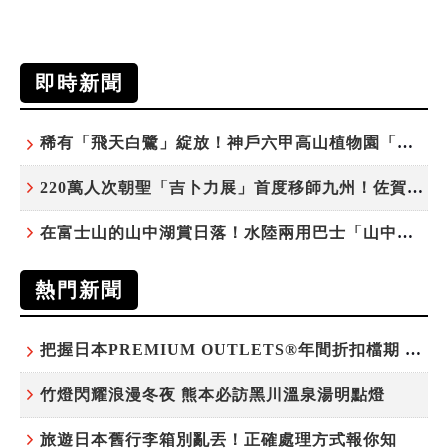
即時新聞
稀有「飛天白鷺」綻放！神戶六甲高山植物園「鷺草」珍貴現身
220萬人次朝聖「吉卜力展」首度移師九州！佐賀站早鳥平日套票8/10搶先開賣
在富士山的山中湖賞日落！水陸兩用巴士「山中湖的河馬」暑假加開夕陽班次
熱門新聞
把握日本PREMIUM OUTLETS®年間折扣檔期 越買越划算
竹燈閃耀浪漫冬夜 熊本必訪黑川溫泉湯明點燈
旅遊日本舊行李箱別亂丟！正確處理方式報你知