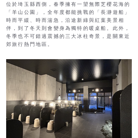
位於埼玉縣西側，春季擁有一望無際芝櫻花海的
「羊山公園」，全年度都能挑戰的「長瀞遊船」
時而平緩、時而湍急，沿途新綠與紅葉美景相
伴，到了冬天則會變身為獨特的暖桌船。此外，
冬季也不可錯過震撼的三大冰柱奇景，是關東近
郊旅行熱門地區。