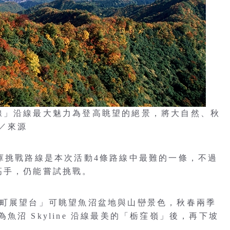
挑戰路線」沿線最大魅力為登高眺望的絕景，將大自然、秋
／來源
國川水庫挑戰路線是本次活動4條路線中最難的一條，不過
高手，仍能嘗試挑戰。
e 六日町展望台」可眺望魚沼盆地與山巒景色，秋春兩季
沼 Skyline 沿線最美的「栃窪嶺」後，再下坡