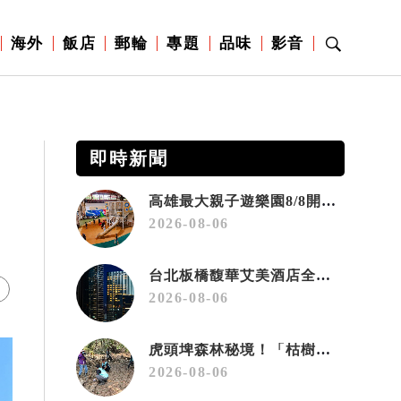
海外
飯店
郵輪
專題
品味
影音
即時新聞
高雄最大親子遊樂園8/8開幕！30項設施免費玩、YOYO家族嗨翻暑假
2026-08-06
台北板橋馥華艾美酒店全新開幕 感官藝術策展打造旅居新風格
2026-08-06
虎頭埤森林秘境！「枯樹籬步道」生態復育有成 走進大自然生命教室
2026-08-06