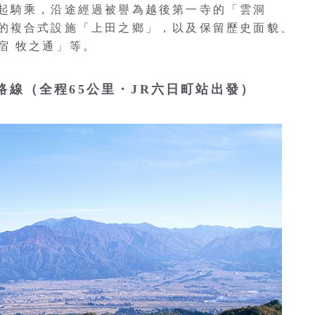
起騎乘，沿途經過被譽為越後第一寺的「雲洞
的複合式設施「上田之鄉」，以及保留歷史面貌、
宿 牧之通」等。
挑戰路線（全程65公里・JR六日町站出發）