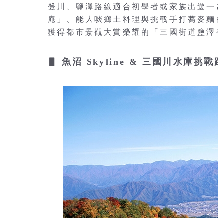
登川、鹽澤路線適合初學者或家族出遊一
庵」、能大啖鄉土料理與挑戰手打蕎麥麵
獲得都市景觀大賞榮耀的「三國街道鹽澤
▋ 魚沼 Skyline & 三國川水庫