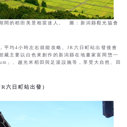
期間的稻田美景相當迷人。 圖：新潟縣觀光協會
，平均4小時左右就能攻略。JR六日町站出發後會
館藏主要以白色來創作的新潟縣在地畫家富岡惣一
Museum」、越光米稻田與足湯設施等，享受大自然、田
・JR六日町站出發）