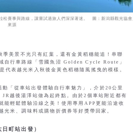
拉松賽事與路線，讓嘗試過旅人們深深著迷。 圖：新潟縣觀光協會
來源
本秋季美景不光只有紅葉，還有金黃稻穗能追！串聯
路線「雪國魚沼 Golden Cycle Route」
n」就是代表越光米入秋後金黃色稻穗隨風搖曳的模樣。
色活動「從車站出發體驗自行車魅力」，介於20公里
與 JR越後湯澤站做為起終點。由於2個車站附近都有
就能輕鬆體驗沿線之美！使用專用APP更能沿途收
越光米、調味料或購物折價券等好獎帶回家。
六日町站出發）