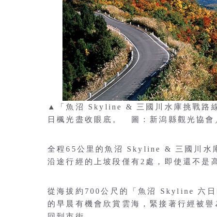
▲「魚沼 Skyline & 三國川水庫
日楓光盡收眼底。 圖：新潟縣觀光協會
全程65公里的魚沼 Skyline & 三
沿途行經的上坡段僅有2處，即使還不是
從海拔約700公尺的「魚沼 Skylin
的早晨有機會欣賞雲海，緊接著行經被譽為魚
回到市街。