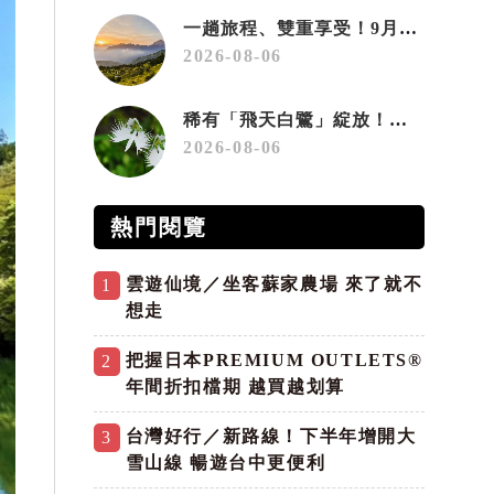
一趟旅程、雙重享受！9月住宿合歡山 順遊奧萬大10元優惠入園
2026-08-06
稀有「飛天白鷺」綻放！神戶六甲高山植物園「鷺草」珍貴現身
2026-08-06
熱門閱覽
雲遊仙境／坐客蘇家農場 來了就不
1
想走
把握日本PREMIUM OUTLETS®
2
年間折扣檔期 越買越划算
台灣好行／新路線！下半年增開大
3
雪山線 暢遊台中更便利