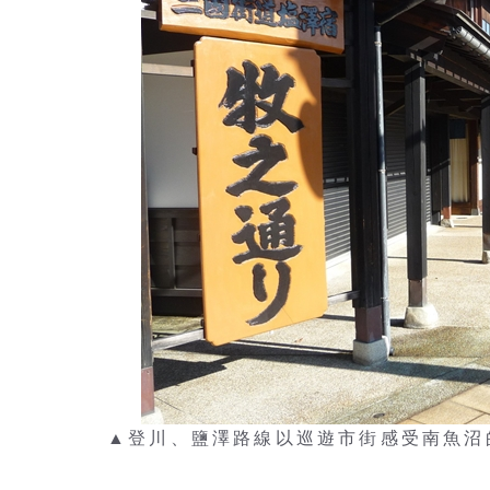
▲登川、鹽澤路線以巡遊市街感受南魚沼