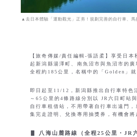
▲去日本體驗「運動觀光」正夯！規劃完善的自行車、馬
【旅奇傳媒/責任編輯-張語柔】享受日
起新潟縣湯澤町、南魚沼市與魚沼市的廣域自行車
全程約185公里，名稱中的「Golde
即日起至11/12，新潟縣推出自行車特
～65公里的4條路線分別以 JR六日町站
自行車租借站，不用帶著自行車出遠門，
集完走證明、兌換專用抽獎券，有機會將
▋ 八海山麓路線（全程25公里・JR