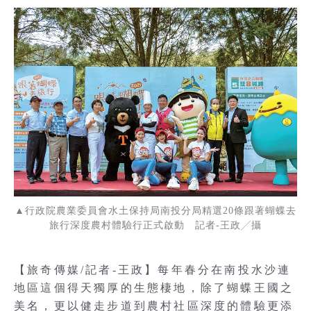
▲行政院農業委員會水土保持局南投分局精選20條跟著蝴蝶去
旅行深度農村體驗行正式啟動 記者-王政╱攝
【旅奇傳媒/記者-王政】每年春分在南投水沙連
地區這個得天獨厚的生態棲地，除了蝴蝶王國之
美名，更以健走步道到農村社區深度的體驗更添