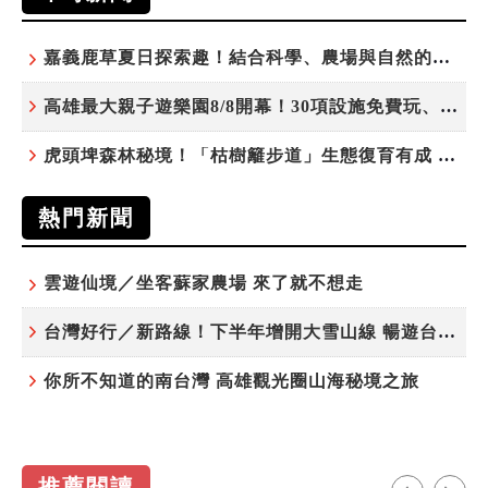
嘉義鹿草夏日探索趣！結合科學、農場與自然的親子小旅行
高雄最大親子遊樂園8/8開幕！30項設施免費玩、YOYO家族嗨翻暑假
虎頭埤森林秘境！「枯樹籬步道」生態復育有成 走進大自然生命教室
熱門新聞
雲遊仙境／坐客蘇家農場 來了就不想走
台灣好行／新路線！下半年增開大雪山線 暢遊台中更便利
你所不知道的南台灣 高雄觀光圈山海秘境之旅
推薦閱讀