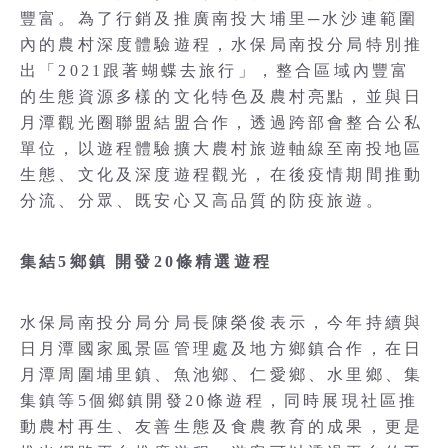
豐富。為了行銷及推廣南投大埔里─水沙連範圍
內的農村深度體驗遊程，水保局南投分局特別推
出「2021跟著蝴蝶去旅行」，整合區域內豐富
的生態資源多樣的文化特色及農村亮點，並與日
月潭觀光圈聯盟結盟合作，透過跨部會整合公私
單位，以遊程體驗擴大農村旅遊軸線至南投地區
生態、文化及深度遊程觀光，在後疫情期間推動
分流、分眾、既安心又高品質的防疫旅遊。
集結5鄉鎮 開發20條精選遊程
水保局南投分局分局長陳榮俊表示，今年持續與
日月潭國家風景區管理處及地方鄉鎮合作，在日
月潭周圍埔里鎮、魚池鄉、仁愛鄉、水里鄉、集
集鎮等5個鄉鎮開發20條遊程，同時展現社區推
動農村再生、友善生態及食農教育的成果，更是