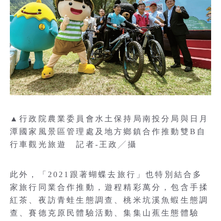
▲行政院農業委員會水土保持局南投分局與日月
潭國家風景區管理處及地方鄉鎮合作推動雙B自
行車觀光旅遊 記者-王政╱攝
此外，「2021跟著蝴蝶去旅行」也特別結合多
家旅行同業合作推動，遊程精彩萬分，包含手揉
紅茶、夜訪青蛙生態調查、桃米坑溪魚蝦生態調
查、賽德克原民體驗活動、集集山蕉生態體驗