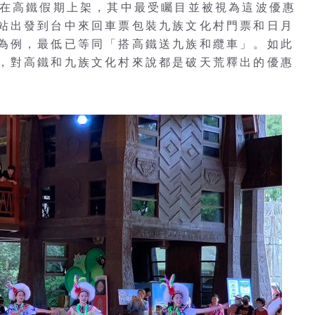
經在高鐵假期上架，其中最受矚目並被視為這波優惠
站出發到台中來回車票包裝九族文化村門票和日月
為例，最低已等同「搭高鐵送九族和纜車」。如此
，對高鐵和九族文化村來說都是破天荒釋出的優惠