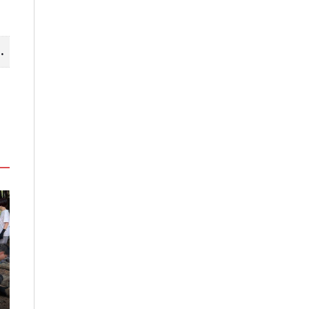
山線 暢遊台中更便利
」
嘉義鹿草夏日探索趣！結合科學、
高雄最大親子遊樂
農場與自然的親子小旅行
項設施免費玩、
假
2026-08-07
2026-08-06