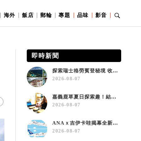
海外
飯店
郵輪
專題
品味
影音
即時新聞
探索瑞士格勞賓登秘境 收藏六種阿爾卑斯夏日療癒之旅
2026-08-07
嘉義鹿草夏日探索趣！結合科學、農場與自然的親子小旅行
2026-08-07
ANAｘ吉伊卡哇揭幕全新彩繪機「Chiikawa JET」
2026-08-07