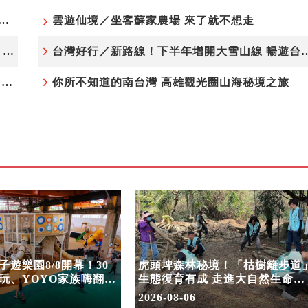
夏日探索趣！結合科學、農場與自然的親子小旅行
雲遊仙境／坐客蘇家農場 來了就不想走
高雄最大親子遊樂園8/8開幕！30項設施免費玩、YOYO家族嗨翻暑假
台灣好行／新路線！下半年增開大雪
虎頭埤森林秘境！「枯樹籬步道」生態復育有成 走進大自然生命教室
你所不知道的南台灣 高雄觀光圈山海秘境之旅
遊樂園8/8開幕！30
虎頭埤森林秘境！「枯樹籬步道
玩、YOYO家族嗨翻暑
生態復育有成 走進大自然生命教
室
2026-08-06