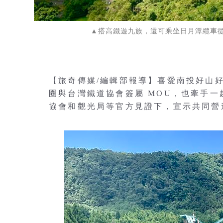
▲搭高鐵遊九族，還可乘坐日月潭纜車
【旅奇傳媒/編輯部報導】喜愛南投好山
圈與台灣鐵道協會簽屬 MOU，也牽手
協會和觀光局等官方見證下，宣示共同營