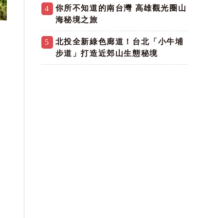
你所不知道的南台灣 高雄觀光圈山
4
海秘境之旅
北投全新綠色廊道！台北「小牛埔
5
步道」打造近郊山生態秘境