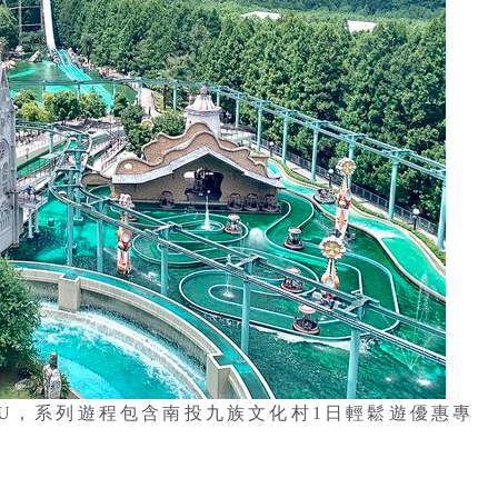
OU，系列遊程包含南投九族文化村1日輕鬆遊優惠專