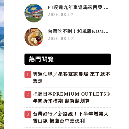
F1睽違九年重返馬來西亞 三大國際賽事打造10月運動旅遊熱潮 賽車、自行車、路跑同週登場
2026-08-07
台灣吃不到！和風版KOMEDA咖啡讓你吃遍名古屋在地美食
2026-08-07
熱門閱覽
雲遊仙境／坐客蘇家農場 來了就不
1
想走
把握日本PREMIUM OUTLETS®
2
年間折扣檔期 越買越划算
台灣好行／新路線！下半年增開大
3
雪山線 暢遊台中更便利