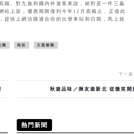
高鐵、對九族和國內外遊客來說，絕對是一件三贏
網站上架，優惠期限僅到今年12月底截止，正值此
，趕快上網洽購適合你的出發車站和日期，馬上就
光圈
南投
主題樂園
下一篇
程
秋遊品味／揪友遊新北 從微笑開
熱門新聞