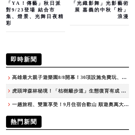
「YA！傳藝」秋日派
「光織影舞」光影藝術
對9/23登場 結合市
展 嘉義的中秋「粉」
集、燈景、光舞日夜精
浪漫
彩
即時新聞
高雄最大親子遊樂園8/8開幕！30項設施免費玩、YOYO家族嗨翻暑假
虎頭埤森林秘境！「枯樹籬步道」生態復育有成 走進大自然生命教室
一趟旅程、雙重享受！9月住宿合歡山 順遊奧萬大10元優惠入園
熱門新聞