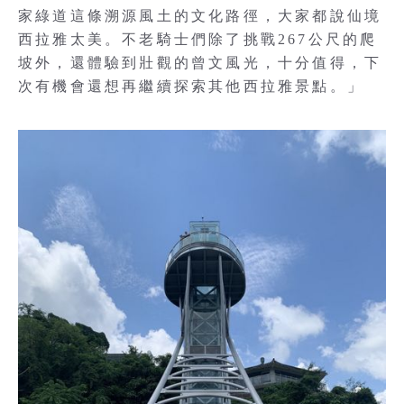
家綠道這條溯源風土的文化路徑，大家都說仙境
西拉雅太美。不老騎士們除了挑戰267公尺的爬
坡外，還體驗到壯觀的曾文風光，十分值得，下
次有機會還想再繼續探索其他西拉雅景點。」