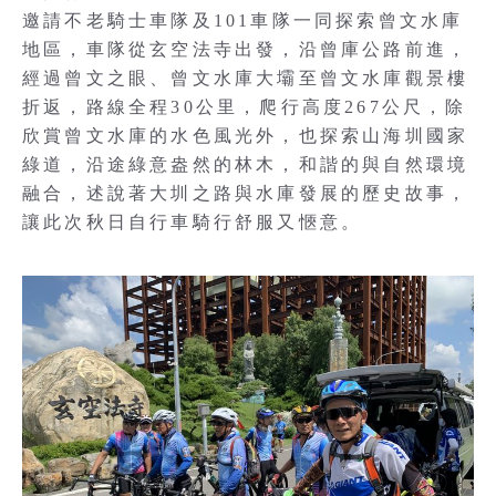
邀請不老騎士車隊及101車隊一同探索曾文水庫
地區，車隊從玄空法寺出發，沿曾庫公路前進，
經過曾文之眼、曾文水庫大壩至曾文水庫觀景樓
折返，路線全程30公里，爬行高度267公尺，除
欣賞曾文水庫的水色風光外，也探索山海圳國家
綠道，沿途綠意盎然的林木，和諧的與自然環境
融合，述說著大圳之路與水庫發展的歷史故事，
讓此次秋日自行車騎行舒服又愜意。