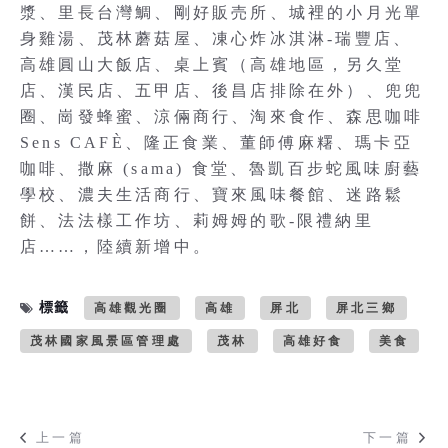
漿、里長台灣鯛、剛好販売所、城裡的小月光單
身雞湯、茂林蘑菇屋、凍心炸冰淇淋-瑞豐店、
高雄圓山大飯店、桌上賓（高雄地區，另久堂
店、漢民店、五甲店、後昌店排除在外）、兜兜
圈、崗發蜂蜜、涼倆商行、淘來食作、森思咖啡
Sens CAFÈ、隆正食業、董師傅麻糬、瑪卡亞
咖啡、撒麻 (sama) 食堂、魯凱百步蛇風味廚藝
學校、濃夫生活商行、寶來風味餐館、迷路鬆
餅、法法樣工作坊、莉姆姆的歌-限禮納里
店……，陸續新增中。
標籤
高雄觀光圈
高雄
屏北
屏北三鄉
茂林國家風景區管理處
茂林
高雄好食
美食
上一篇
下一篇