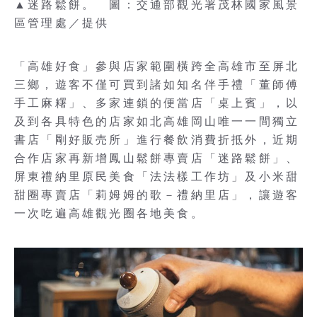
▲迷路鬆餅。 圖：交通部觀光署茂林國家風景
區管理處／提供
「高雄好食」參與店家範圍橫跨全高雄市至屏北
三鄉，遊客不僅可買到諸如知名伴手禮「董師傅
手工麻糬」、多家連鎖的便當店「桌上賓」，以
及到各具特色的店家如北高雄岡山唯一一間獨立
書店「剛好販売所」進行餐飲消費折抵外，近期
合作店家再新增鳳山鬆餅專賣店「迷路鬆餅」、
屏東禮納里原民美食「法法樣工作坊」及小米甜
甜圈專賣店「莉姆姆的歌－禮納里店」，讓遊客
一次吃遍高雄觀光圈各地美食。