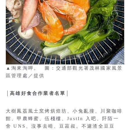
▲淘來淘呷。 圖：交通部觀光署茂林國家風景
區管理處／提供
│高雄好食合作業者名單│
大樹鳳荔風土窯烤烘焙坊、小兔亂撞、川聚咖啡
館、甲農蜂蜜、伍棧樓、JustIn 入吧、阡陌一
舍 UNS、沒事去啃、豆菽叔。不濾渣全豆豆