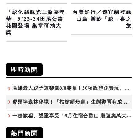
「彰化縣觀光工廠嘉年
台灣好行／遊宜蘭登龜
華」9/23-24田尾公路
山島 樂齡「鯨」喜之
花園登場 集章可抽大
旅
獎
即時新聞
高雄最大親子遊樂園8/8開幕！30項設施免費玩、YOYO家族嗨翻暑假
虎頭埤森林秘境！「枯樹籬步道」生態復育有成 走進大自然生命教室
一趟旅程、雙重享受！9月住宿合歡山 順遊奧萬大10元優惠入園
熱門新聞