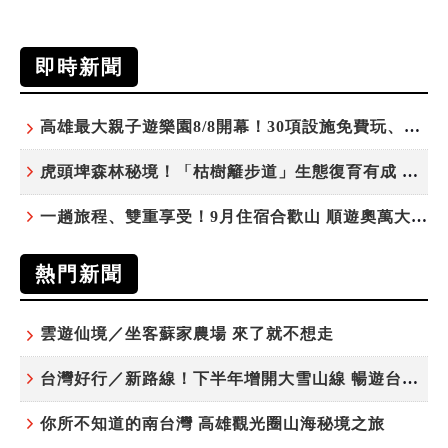
即時新聞
高雄最大親子遊樂園8/8開幕！30項設施免費玩、YOYO家族嗨翻暑假
虎頭埤森林秘境！「枯樹籬步道」生態復育有成 走進大自然生命教室
一趟旅程、雙重享受！9月住宿合歡山 順遊奧萬大10元優惠入園
熱門新聞
雲遊仙境／坐客蘇家農場 來了就不想走
台灣好行／新路線！下半年增開大雪山線 暢遊台中更便利
你所不知道的南台灣 高雄觀光圈山海秘境之旅