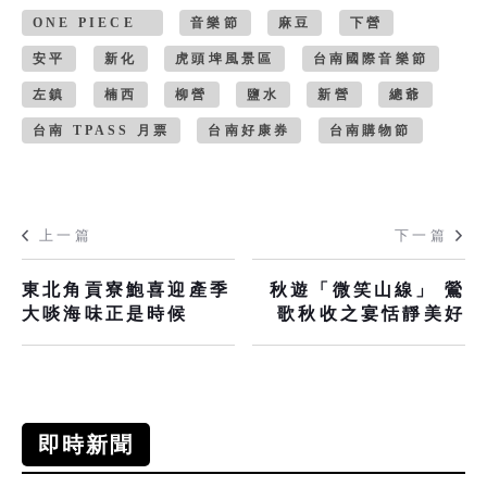
ONE PIECE
音樂節
麻豆
下營
安平
新化
虎頭埤風景區
台南國際音樂節
左鎮
楠西
柳營
鹽水
新營
總爺
台南 TPASS 月票
台南好康券
台南購物節
上一篇
下一篇
東北角貢寮鮑喜迎產季
秋遊「微笑山線」 鶯
大啖海味正是時候
歌秋收之宴恬靜美好
即時新聞