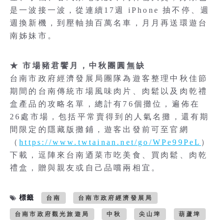
是一波接一波，從連續17週 iPhone 抽不停、週
週換新機，到壓軸抽百萬名車，月月再送環遊台
南姊妹市。
★ 市場豬君饗月，中秋團圓無缺
台南市政府經濟發展局團隊為遊客整理中秋佳節
期間的台南傳統市場風味肉片、肉鬆以及肉乾禮
盒產品的攻略名單，總計有76個攤位，遍佈在
26處市場，包括平常賣得到的人氣名攤，還有期
間限定的隱藏版攤鋪，遊客出發前可至官網
（
https://www.twtainan.net/go/WPe99PeL
）
下載，逗陣來台南迺菜市吃美食、買肉鬆、肉乾
禮盒，贈與親友或自己品嚐兩相宜。
標籤
台南
台南市政府經濟發展局
台南市政府觀光旅遊局
中秋
尖山埤
葫蘆埤