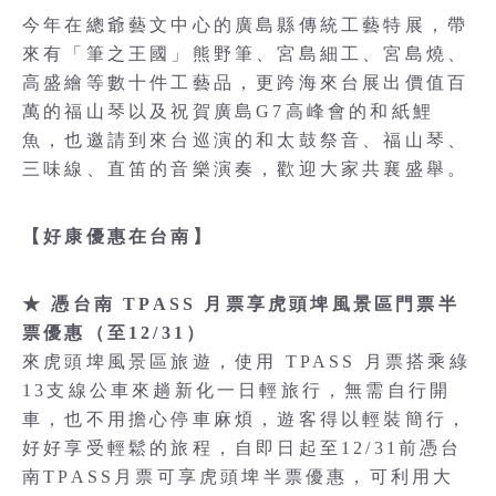
今年在總爺藝文中心的廣島縣傳統工藝特展，帶
來有「筆之王國」熊野筆、宮島細工、宮島燒、
高盛繪等數十件工藝品，更跨海來台展出價值百
萬的福山琴以及祝賀廣島G7高峰會的和紙鯉
魚，也邀請到來台巡演的和太鼓祭音、福山琴、
三味線、直笛的音樂演奏，歡迎大家共襄盛舉。
【好康優惠在台南】
★ 憑台南 TPASS 月票享虎頭埤風景區門票半
票優惠（至12/31）
來虎頭埤風景區旅遊，使用 TPASS 月票搭乘綠
13支線公車來趟新化一日輕旅行，無需自行開
車，也不用擔心停車麻煩，遊客得以輕裝簡行，
好好享受輕鬆的旅程，自即日起至12/31前憑台
南TPASS月票可享虎頭埤半票優惠，可利用大