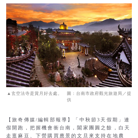
▲玄空法寺是賞月好去處。 圖：台南市政府觀光旅遊局／提
供
【旅奇傳媒/編輯部報導】「中秋節3天假期」連
假開跑，把握機會衝台南，闔家團圓之餘，白天
走逛麻豆、下營購買應景的文旦來支持在地農