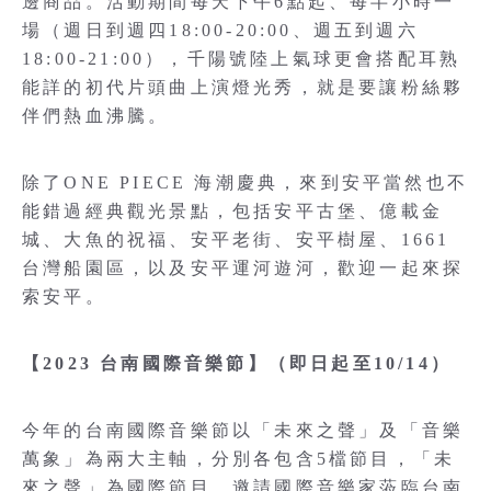
邊商品。活動期間每天下午6點起、每半小時一
場（週日到週四18:00-20:00、週五到週六
18:00-21:00），千陽號陸上氣球更會搭配耳熟
能詳的初代片頭曲上演燈光秀，就是要讓粉絲夥
伴們熱血沸騰。
除了ONE PIECE 海潮慶典，來到安平當然也不
能錯過經典觀光景點，包括安平古堡、億載金
城、大魚的祝福、安平老街、安平樹屋、1661
台灣船園區，以及安平運河遊河，歡迎一起來探
索安平。
【2023 台南國際音樂節】（即日起至10/14）
今年的台南國際音樂節以「未來之聲」及「音樂
萬象」為兩大主軸，分別各包含5檔節目，「未
來之聲」為國際節目，邀請國際音樂家蒞臨台南