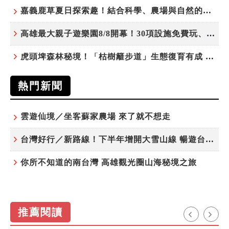
嘉義鹿草夏日探索趣！結合科學、農場與自然的親子小旅行
高雄最大親子遊樂園8/8開幕！30項設施免費玩、YOYO家族嗨翻暑假
虎頭埤森林秘境！「枯樹籬步道」生態復育有成 走進大自然生命教室
熱門新聞
雲遊仙境／坐客蘇家農場 來了就不想走
台灣好行／新路線！下半年增開大雪山線 暢遊台中更便利
你所不知道的南台灣 高雄觀光圈山海秘境之旅
推薦閱讀