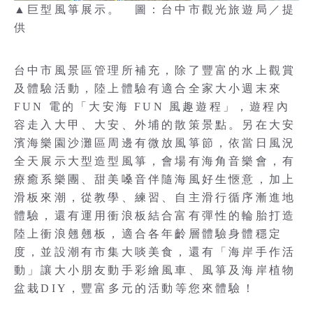
▲巨型風箏展示。 圖：台中市觀光旅遊局／提
供
台中市風景區管理所補充，除了豐富的水上觀賞
及體驗活動，陸上體驗有適合全家大小週末來
FUN 電的「大安海 FUN 風趣遊程」，遊程內
容走入大甲、大安、外埔的散策景點。另在大安
濱海樂園沙灘區周邊有微放風箏節，依當日風況
全天展示大型造型風箏，會場有海角音樂會，有
療癒系樂團、甜美嗓音伴隨海風好生愜意，加上
滑板來潮，從教學、練習、自主滑行循序漸進地
體驗，還有運用衝浪板結合富有彈性的輪胎打造
陸上衝浪翹翹板，適合各年齡層體驗身體穩定
度，並設潮有市集大啖美食，還有「海岸手作活
動」讓大小朋友動手彩繪風車、風箏及海岸植物
盆栽DIY，豐富多元的活動等您來體驗！