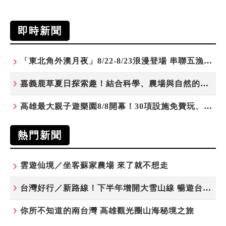
即時新聞
「東北角外澳月夜」8/22-8/23浪漫登場 串聯五漁村、音樂、市集、火舞與慢旅共度夏夜
嘉義鹿草夏日探索趣！結合科學、農場與自然的親子小旅行
高雄最大親子遊樂園8/8開幕！30項設施免費玩、YOYO家族嗨翻暑假
熱門新聞
雲遊仙境／坐客蘇家農場 來了就不想走
台灣好行／新路線！下半年增開大雪山線 暢遊台中更便利
你所不知道的南台灣 高雄觀光圈山海秘境之旅