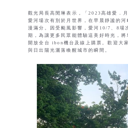
觀光局長高閔琳表示，「2023高雄愛
愛河場次有別於月世界，在早晨靜謐的河
漫滿分。因受颱風影響，愛河10/7、8場
期，為讓更多民眾能體驗這美好時光，將增
開放全台 ibon機台及線上購票。歡迎
與日出陽光灑落喚醒城市的瞬間。