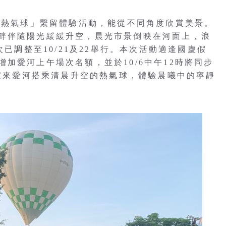
．月熱氣球」繫留體驗活動，能從不同角度欣賞美景。
畔伴隨陽光緩緩升空，晨光市景倒映在河面上，浪
次已調整至10/21及22舉行。本次活動適逢國慶假
加愛河上午場次名額，並於10/6中午12時將同步
大家來愛河搭乘清晨升空的熱氣球，體驗晨曦中的寧靜