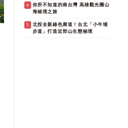
你所不知道的南台灣 高雄觀光圈山
4
海秘境之旅
北投全新綠色廊道！台北「小牛埔
5
步道」打造近郊山生態秘境