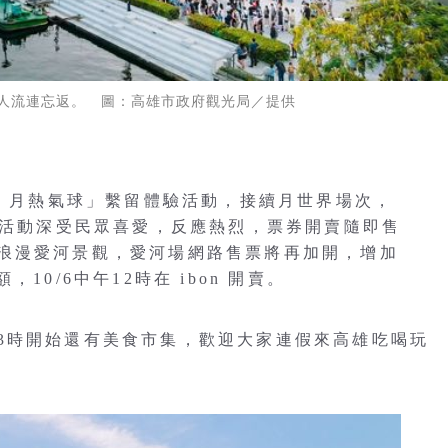
人流連忘返。 圖：高雄市政府觀光局／提供
愛．月熱氣球」繫留體驗活動，接續月世界場次，
驗活動深受民眾喜愛，反應熱烈，票券開賣隨即售
浪漫愛河景觀，愛河場網路售票將再加開，增加
額，10/6中午12時在 ibon 開賣。
3時開始還有美食市集，歡迎大家連假來高雄吃喝玩