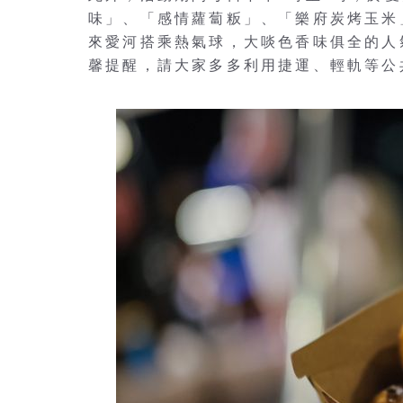
味」、「感情蘿蔔粄」、「樂府炭烤玉米
來愛河搭乘熱氣球，大啖色香味俱全的人
馨提醒，請大家多多利用捷運、輕軌等公