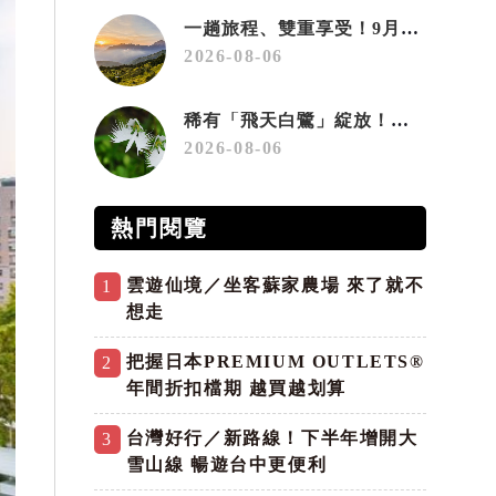
一趟旅程、雙重享受！9月住宿合歡山 順遊奧萬大10元優惠入園
2026-08-06
稀有「飛天白鷺」綻放！神戶六甲高山植物園「鷺草」珍貴現身
2026-08-06
熱門閱覽
雲遊仙境／坐客蘇家農場 來了就不
1
想走
把握日本PREMIUM OUTLETS®
2
年間折扣檔期 越買越划算
台灣好行／新路線！下半年增開大
3
雪山線 暢遊台中更便利