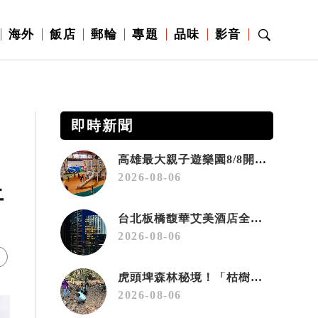
海外
飯店
郵輪
專題
品味
影音
即時新聞
高雄最大親子遊樂園8/8開幕！30項設施免費玩、YOYO家族嗨翻暑假
2026-08-06
上
台北板橋馥華艾美酒店全新開幕 感官藝術策展打造旅居新風格
2026-08-06
虎頭埤森林秘境！「枯樹籬步道」生態復育有成 走進大自然生命教室
2026-08-06