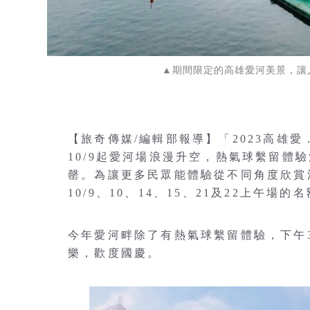
▲期間限定的高雄愛河美景，讓
【旅奇傳媒/編輯部報導】「2023高雄
10/9起愛河場浪漫升空，熱氣球繫留體
罄。為讓更多民眾能體驗從不同角度欣賞
10/9、10、14、15、21及22上午場的名
今年愛河畔除了有熱氣球繫留體驗，下午
樂，歡度國慶。