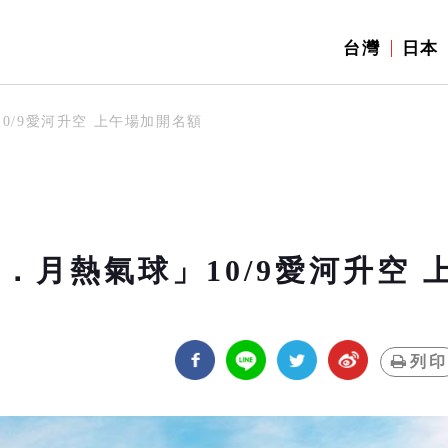
台灣
日本
0/9愛河升空 上午場加開名額
．月熱氣球」10/9愛河升空 
列印