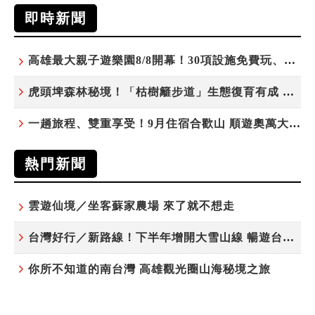
即時新聞
高雄最大親子遊樂園8/8開幕！30項設施免費玩、YOYO家族嗨翻暑假
虎頭埤森林秘境！「枯樹籬步道」生態復育有成 走進大自然生命教室
一趟旅程、雙重享受！9月住宿合歡山 順遊奧萬大10元優惠入園
熱門新聞
雲遊仙境／坐客蘇家農場 來了就不想走
台灣好行／新路線！下半年增開大雪山線 暢遊台中更便利
你所不知道的南台灣 高雄觀光圈山海秘境之旅