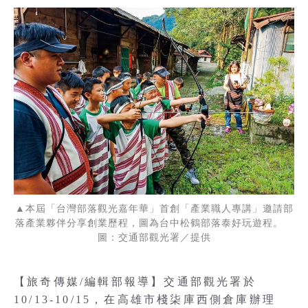
▲本屆「台灣部落觀光嘉年華」首創「產業職人專講」邀請部
落產業夥伴分享創業歷程，圖為台中松鶴部落泰好玩遊程。
圖：交通部觀光署／提供
【旅奇傳媒/編輯部報導】交通部觀光署於
10/13-10/15，在高雄市棧柒庫西側倉庫辦理