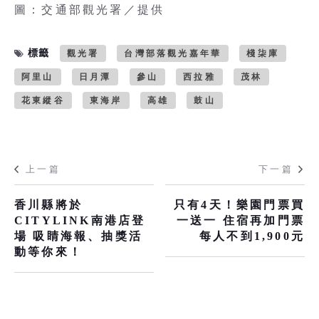
圖：交通部觀光署／提供
標籤
觀光署
台灣部落觀光嘉年華
棧柒庫
阿里山
日月潭
參山
西拉雅
茂林
花東縱谷
東海岸
高雄
鼓山
上一篇
下一篇
香川縣將於
只有4天！樂園門票買
CITYLINK南港店登
一送一 住宿再加門票
場 吸睛海報、抽獎活
每人不到1,900元
動等你來！