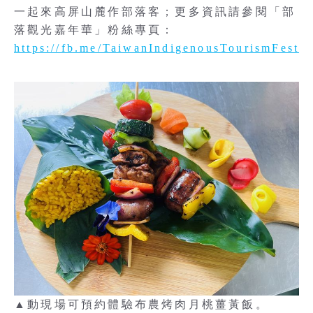
一起來高屏山麓作部落客；更多資訊請參閱「部
落觀光嘉年華」粉絲專頁：
https://fb.me/TaiwanIndigenousTourismFestiv
▲動現場可預約體驗布農烤肉月桃薑黃飯。