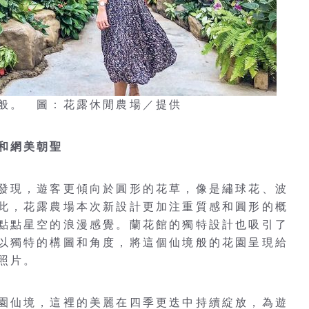
般。 圖：花露休閒農場／提供
和網美朝聖
發現，遊客更傾向於圓形的花草，像是繡球花、波
此，花露農場本次新設計更加注重質感和圓形的概
點點星空的浪漫感覺。蘭花館的獨特設計也吸引了
以獨特的構圖和角度，將這個仙境般的花園呈現給
照片。
園仙境，這裡的美麗在四季更迭中持續綻放，為遊