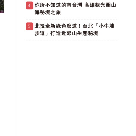
你所不知道的南台灣 高雄觀光圈山
4
海秘境之旅
北投全新綠色廊道！台北「小牛埔
5
步道」打造近郊山生態秘境