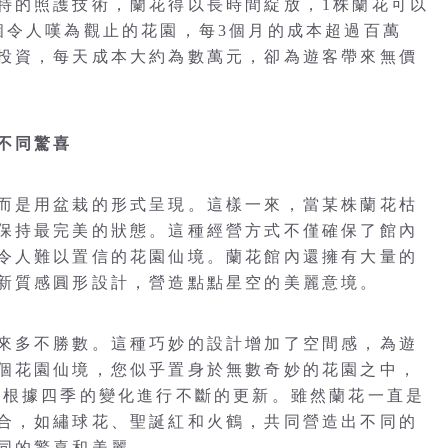
特的照護技術，蘭花得以長時間綻放，1株蘭花可以
個令人嘆為觀止的花園，每3個月的成本超過百萬
投資，每天成本大約為數萬元，卻為遊客帶來無價
不同驚喜
而是用盆栽的形式呈現。這樣一來，當某株蘭花枯
保持最完美的狀態。這種經營方式不僅確保了館內
令人難以置信的花園仙境。蘭花館內還擁有大量的
新質感圓形設計，營造點點星空的美麗意境。
來多不勝數。這種巧妙的設計增加了空間感，為遊
個花園仙境，您似乎置身於無數奇妙的花園之中，
會根據四季的變化進行不斷的更新。雖然蘭花一直是
合，如繡球花、聖誕紅和火鶴，共同營造出不同的
同的驚喜和美麗。