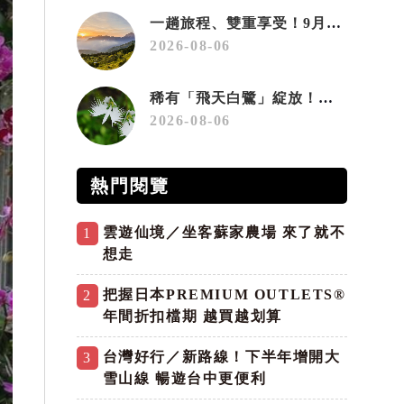
一趟旅程、雙重享受！9月住宿合歡山 順遊奧萬大10元優惠入園
2026-08-06
稀有「飛天白鷺」綻放！神戶六甲高山植物園「鷺草」珍貴現身
2026-08-06
熱門閱覽
雲遊仙境／坐客蘇家農場 來了就不
1
想走
把握日本PREMIUM OUTLETS®
2
年間折扣檔期 越買越划算
台灣好行／新路線！下半年增開大
3
雪山線 暢遊台中更便利