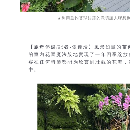
▲利用垂釣苔球錯落的意境讓人聯想
【旅奇傳媒/記者-張偉浩】風景如畫的
的室內花園魔法般地實現了一年四季綻放
客在任何時節都能夠欣賞到壯觀的花海，
中。