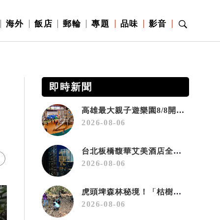
海外
飯店
郵輪
專題
品味
影音
即時新聞
高雄最大親子遊樂園8/8開幕！30項設施免費玩、YOYO家族嗨翻暑假
2026-08-06
台北板橋馥華艾美酒店全新開幕 感官藝術策展打造旅居新風格
2026-08-06
虎頭埤森林秘境！「枯樹籬步道」生態復育有成 走進大自然生命教室
2026-08-06