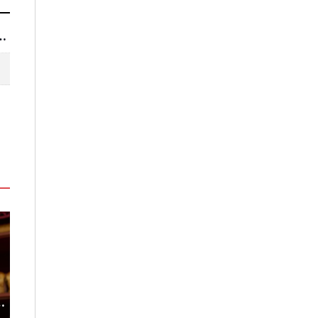
TLETS®年間折扣檔期 越買越划算
度
台灣吃不到！和風版KOMEDA咖
稀有「飛天白鷺
啡讓你吃遍名古屋在地美食
高山植物園「鷺