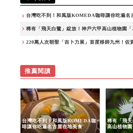
稀有「飛天
推薦閱讀
」首度
台灣吃不到！和風版KOMEDA咖
稀有「飛天
套票
啡讓你吃遍名古屋在地美食
高山植物園