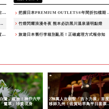
台灣吃不到！和風版KOMEDA咖啡讓你吃遍名古屋在地美食
把握日本PREMIUM OU
白鷺」綻放！神戶六甲高山植物園「鷺草」珍貴現身
竹燈閃耀浪漫冬夜 熊本必訪黑川溫泉湯明點燈
220萬人次朝聖「吉卜力展」首度移師九州！佐賀站早鳥平日套票8/10搶先開賣
旅遊日本舊行李箱別亂丟！正確處理方式報你知
白鷺」綻放！神戶六甲
220萬人次朝聖「吉卜力展」首
「鷺草」珍貴現身
移師九州！佐賀站早鳥平日套票
8/10搶先開賣