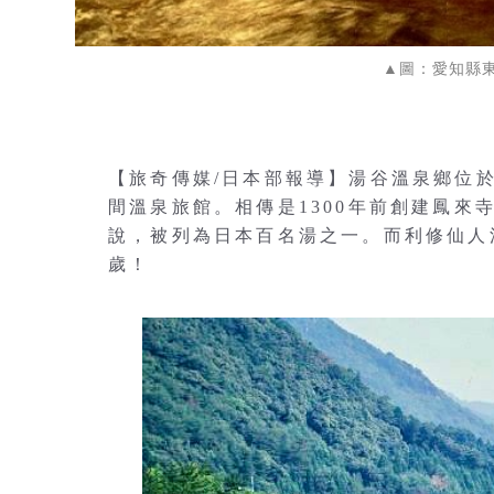
▲圖：愛知縣
【旅奇傳媒/日本部報導】湯谷溫泉鄉位
間溫泉旅館。相傳是1300年前創建鳳來
說，被列為日本百名湯之一。而利修仙人
歲！