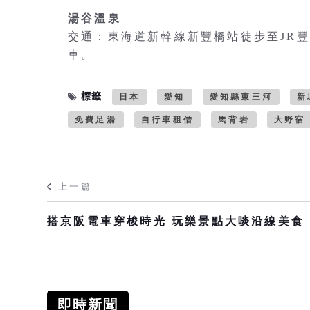
湯谷溫泉
交通：東海道新幹線新豐橋站徒步至JR
車。
標籤
日本
愛知
愛知縣東三河
新
免費足湯
自行車租借
馬背岩
大野宿
上一篇
搭京阪電車穿梭時光 玩樂景點大啖沿線美食
即時新聞