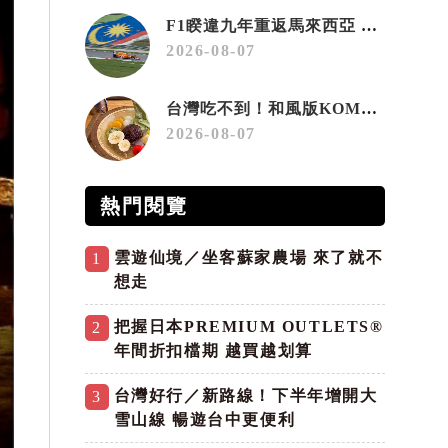
F1睽違九年重返馬來西亞 三大國際賽事打造10月運動旅遊熱潮 賽車、自行車、路跑同週登場
2026-08-07
台灣吃不到！和風版KOMEDA咖啡讓你吃遍名古屋在地美食
2026-08-07
熱門閱覽
雲遊仙境／坐客蘇家農場 來了就不
1
想走
把握日本PREMIUM OUTLETS®
2
年間折扣檔期 越買越划算
台灣好行／新路線！下半年增開大
3
雪山線 暢遊台中更便利