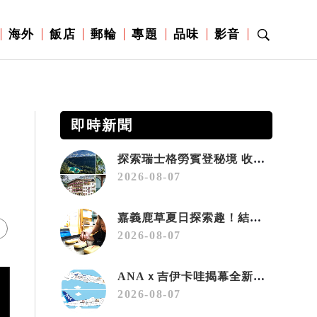
海外
飯店
郵輪
專題
品味
影音
即時新聞
探索瑞士格勞賓登秘境 收藏六種阿爾卑斯夏日療癒之旅
2026-08-07
嘉義鹿草夏日探索趣！結合科學、農場與自然的親子小旅行
2026-08-07
ANAｘ吉伊卡哇揭幕全新彩繪機「Chiikawa JET」
2026-08-07