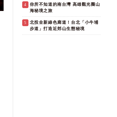
你所不知道的南台灣 高雄觀光圈山
4
海秘境之旅
北投全新綠色廊道！台北「小牛埔
5
步道」打造近郊山生態秘境