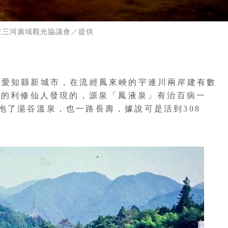
東三河廣域觀光協議會／提供
於愛知縣新城市，在流經鳳來峽的宇連川兩岸建有數
寺的利修仙人發現的，源泉「鳳液泉」有治百病一
泡了湯谷溫泉，也一路長壽，據說可是活到308