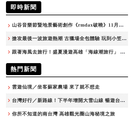
即時新聞
山谷音樂節暨地景藝術創作《rmdax破曉》11月花蓮銅門登場
搶攻最後一波旅遊熱潮 古獵場全包體驗 玩到小笠原夜遊觀星
跟著海風去旅行！盛夏漫遊高雄「海線潮旅行」 五大主題遊程探索漁村魅力
熱門新聞
雲遊仙境／坐客蘇家農場 來了就不想走
台灣好行／新路線！下半年增開大雪山線 暢遊台中更便利
你所不知道的南台灣 高雄觀光圈山海秘境之旅