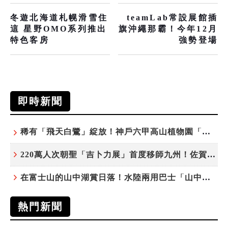
冬遊北海道札幌滑雪住
teamLab常設展館插
這 星野OMO系列推出
旗沖繩那霸！今年12月
特色客房
強勢登場
即時新聞
稀有「飛天白鷺」綻放！神戶六甲高山植物園「鷺草」珍貴現身
220萬人次朝聖「吉卜力展」首度移師九州！佐賀站早鳥平日套票8/10搶先開賣
在富士山的山中湖賞日落！水陸兩用巴士「山中湖的河馬」暑假加開夕陽班次
熱門新聞