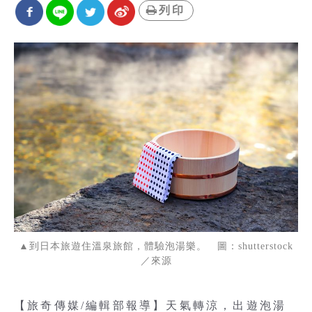
列印
▲到日本旅遊住溫泉旅館，體驗泡湯樂。 圖：shutterstock
／來源
【旅奇傳媒/編輯部報導】天氣轉涼，出遊泡湯