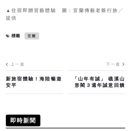
▲住宿即贈習藝體驗 圖：宜蘭傳藝老爺行旅╱
提供
標籤
宜蘭
上一篇
下一篇
新旅宿體驗！海陸暢遊
「山年有誠」 礁溪山
安平
形閣３週年誠意回饋
即時新聞