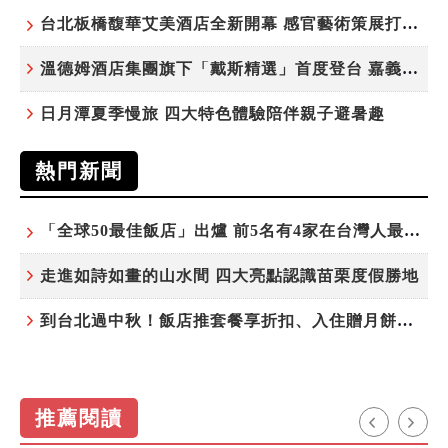
台北板橋馥華艾美酒店全新開幕 感官藝術策展打造旅居新風格
溫德姆酒店集團旗下「戴斯精選」首度登台 嘉義首店揭新幕
日月潭夏季慢旅 四大特色體驗陪伴親子避暑趣
熱門新聞
「全球50最佳飯店」出爐 前5名有4家在台灣人最常去的城市！
走進如詩如畫的山水間 四大亮點認識苗栗度假勝地
到台北過中秋！飯店推套餐享折扣、入住贈月餅禮盒
推薦閱讀