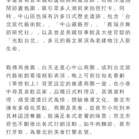
季還會佈置華麗耶誕樹與絢麗燈飾，街區洋溢熱
鬧節慶氛圍，吸引眾多人潮前來拍照打卡。同
時，中山區也保有許多日式歷史遺跡，包含「台
北當代藝術館」、「中山藏藝所」、「蔡瑞月舞
蹈研究社」，以及曾是美國領事館及大使官邸的
「光點台北」，多元的藝文展演為老建物注入新
生命。
觀傳局推薦，白天走逛心中山商圈，或到台北當
代藝術館看場精彩表演，晚上可前往知名臺劇
《華燈初上》背景設定的條通商圈一遊，在小巷
中尋覓喜歡店家，品嚐日式料理店、居酒屋料
理，感受濃濃日式風情，體驗條通文化。臺北市
擁有多樣化景點、商圈及美食，從夜市小吃到米
其林認證餐廳，能滿足各式老饕的味蕾；而北市
府也不斷推出各式行銷活動，如牛肉麵節、夜市
打牙祭，為臺北的美食打響名號。