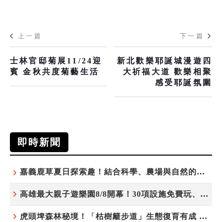
上一篇
下一篇
士林官邸菊展11/24迎
新北歡樂耶誕城漫遊四
賓 金秋共度菊藝生活
大祈福大道 歡樂相聚
感受耶誕氛圍
即時新聞
嘉義鹿草夏日探索趣！結合科學、農場與自然的親子小旅行
高雄最大親子遊樂園8/8開幕！30項設施免費玩、YOYO家族嗨翻暑假
虎頭埤森林秘境！「枯樹籬步道」生態復育有成 走進大自然生命教室