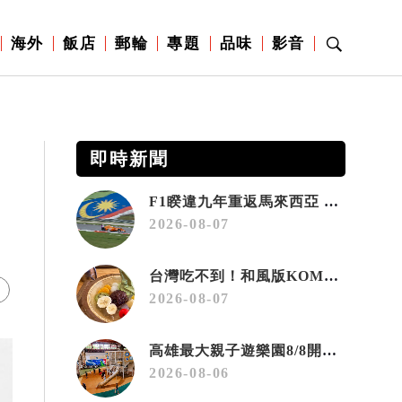
海外
飯店
郵輪
專題
品味
影音
即時新聞
F1睽違九年重返馬來西亞 三大國際賽事打造10月運動旅遊熱潮 賽車、自行車、路跑同週登場
2026-08-07
台灣吃不到！和風版KOMEDA咖啡讓你吃遍名古屋在地美食
2026-08-07
高雄最大親子遊樂園8/8開幕！30項設施免費玩、YOYO家族嗨翻暑假
2026-08-06