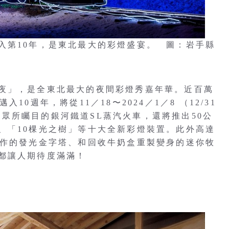
入第10年，是東北最大的彩燈盛宴。 圖：岩手縣
夜」，是全東北最大的夜間彩燈秀嘉年華。近百萬
0週年，將從11／18〜2024／1／8 （12/31
每年眾所矚目的銀河鐵道SL蒸汽火車，還將推出50公
、「10棵光之樹」等十大全新彩燈裝置。此外高達
製作的發光金字塔、和回收牛奶盒重製變身的迷你牧
都讓人期待度滿滿！