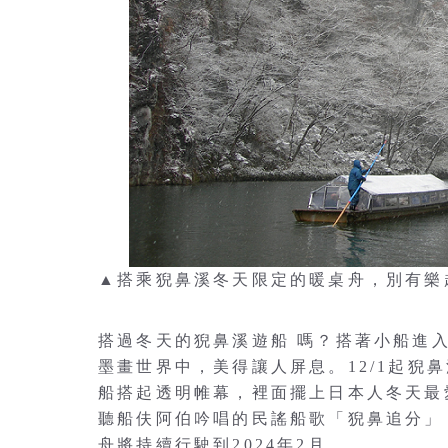
▲搭乘猊鼻溪冬天限定的暖桌舟，別有樂
搭過冬天的猊鼻溪遊船 嗎？搭著小船進
墨畫世界中，美得讓人屏息。12/1起猊
船搭起透明帷幕，裡面擺上日本人冬天最
聽船伕阿伯吟唱的民謠船歌「猊鼻追分」
舟將持續行駛到2024年2月。