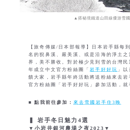
▲搭秘境鐵道山田線優游雪國
【旅奇傳媒/日本部報導】日本岩手縣每
名的猊鼻溪、嚴美溪、或是沿海的淨土之
界，美不勝收。對於極少見到雪的台灣民
年成立中文官方粉絲團「
岩手好好玩
」以
饋大家，岩手縣年終活動將送粉絲來去岩手
官方粉絲團「岩手好好玩」參加活動，就
■ 點我前往參加：
來去雪國岩手住3晚
▍ 岩手冬日魅力4選
▼小岩井銀河農場之夜2023▼