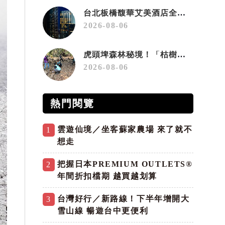
台北板橋馥華艾美酒店全新開幕 感官藝術策展打造旅居新風格
2026-08-06
虎頭埤森林秘境！「枯樹籬步道」生態復育有成 走進大自然生命教室
2026-08-06
熱門閱覽
雲遊仙境／坐客蘇家農場 來了就不
1
想走
把握日本PREMIUM OUTLETS®
2
年間折扣檔期 越買越划算
台灣好行／新路線！下半年增開大
3
雪山線 暢遊台中更便利