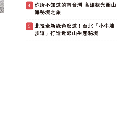
你所不知道的南台灣 高雄觀光圈山
4
海秘境之旅
北投全新綠色廊道！台北「小牛埔
5
步道」打造近郊山生態秘境