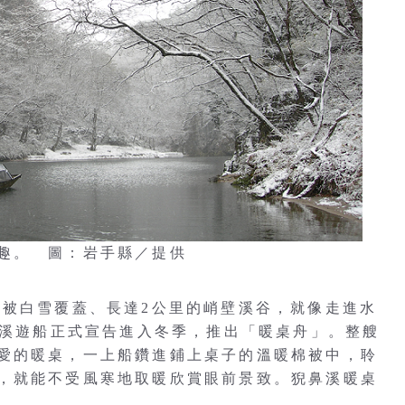
趣。 圖：岩手縣／提供
入被白雪覆蓋、長達2公里的峭壁溪谷，就像走進水
鼻溪遊船正式宣告進入冬季，推出「暖桌舟」。整艘
愛的暖桌，一上船鑽進鋪上桌子的溫暖棉被中，聆
，就能不受風寒地取暖欣賞眼前景致。猊鼻溪暖桌