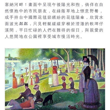
塞納河畔！畫面中呈現午後陽光和煦，倘佯在自
然懷抱中的市民朋友，在綠蔭草地上愜意野餐，
或手持台中國際花毯節繽紛的花毯陽傘，欣賞水
面波光粼粼，只見輕艇緩緩穿梭於澄澈的軟埤仔
溪間，平日忙碌的人們在難得的假日，與親愛的
人悠閒地在公園裡享受城市慢活時光。