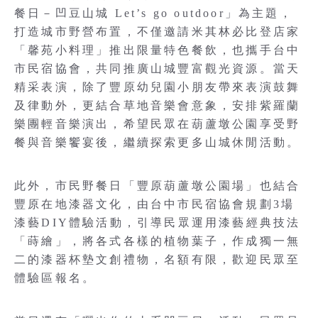
餐日－凹豆山城 Let’s go outdoor」為主題，
打造城市野營布置，不僅邀請米其林必比登店家
「馨苑小料理」推出限量特色餐飲，也攜手台中
市民宿協會，共同推廣山城豐富觀光資源。當天
精采表演，除了豐原幼兒園小朋友帶來表演鼓舞
及律動外，更結合草地音樂會意象，安排紫羅蘭
樂團輕音樂演出，希望民眾在葫蘆墩公園享受野
餐與音樂饗宴後，繼續探索更多山城休閒活動。
此外，市民野餐日「豐原葫蘆墩公園場」也結合
豐原在地漆器文化，由台中市民宿協會規劃3場
漆藝DIY體驗活動，引導民眾運用漆藝經典技法
「蒔繪」，將各式各樣的植物葉子，作成獨一無
二的漆器杯墊文創禮物，名額有限，歡迎民眾至
體驗區報名。