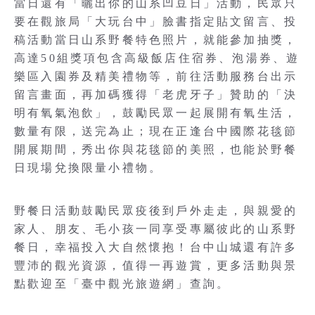
當日還有「曬出你的山系凹豆日」活動，民眾只
要在觀旅局「大玩台中」臉書指定貼文留言、投
稿活動當日山系野餐特色照片，就能參加抽獎，
高達50組獎項包含高級飯店住宿券、泡湯券、遊
樂區入園券及精美禮物等，前往活動服務台出示
留言畫面，再加碼獲得「老虎牙子」贊助的「決
明有氧氣泡飲」，鼓勵民眾一起展開有氧生活，
數量有限，送完為止；現在正逢台中國際花毯節
開展期間，秀出你與花毯節的美照，也能於野餐
日現場兌換限量小禮物。
野餐日活動鼓勵民眾疫後到戶外走走，與親愛的
家人、朋友、毛小孩一同享受專屬彼此的山系野
餐日，幸福投入大自然懷抱！台中山城還有許多
豐沛的觀光資源，值得一再遊賞，更多活動與景
點歡迎至「臺中觀光旅遊網」查詢。