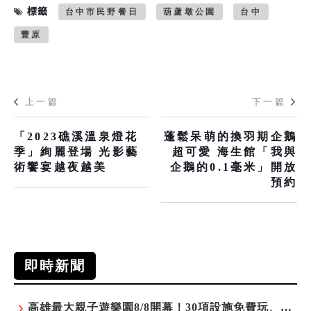
標籤
台中市民野餐日
葫蘆墩公園
台中
豐原
上一篇
下一篇
「2023礁溪溫泉燈花
蓬鬆呆萌的換羽期企鵝
季」絢麗登場 光影藝
超可愛 海生館「我與
術饗宴越夜越美
企鵝的0.1毫米」開放
預約
即時新聞
高雄最大親子遊樂園8/8開幕！30項設施免費玩、YOYO家族嗨翻暑假