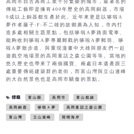
高岡市自古為商工業十分繁榮的城市，最著名的
傳統工藝即是擁有400年歷史的高岡銅器，市場
9成以上銅器都生產於此。近年來更是以哆啦A
夢作者藤子‧F‧不二雄的故鄉廣為人知，市內打
造多處相關主題景點，包括哆啦A夢路面電車、
能夠收到哆啦A夢專屬郵戳的哆啦A夢郵筒、哆
啦A夢散步道、與重現漫畫中大雄與朋友們一起
遊戲空地場景的高岡童話之森公園等等。當地的
悠久歷史也帶來了兩個國寶、兩處日本遺產跟三
處重要傳統建築群的老街，而富山灣與立山連峰
的大自然景色也是高岡市驕傲的景點。
標籤
富山縣
高岡市
富山航線
高岡銅器
哆啦Ａ夢
高岡童話之森公園
富山灣
立山連峰
雨晴海岸