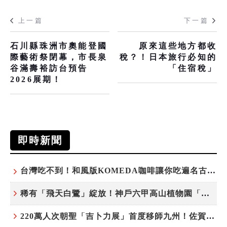
上一篇
下一篇
石川縣珠洲市奧能登國
原來這些地方都收
際藝術祭閉幕，市長泉
稅？！日本旅行必知的
谷滿壽裕訪台預告
「住宿稅」
2026展期！
即時新聞
台灣吃不到！和風版KOMEDA咖啡讓你吃遍名古屋在地美食
稀有「飛天白鷺」綻放！神戶六甲高山植物園「鷺草」珍貴現身
220萬人次朝聖「吉卜力展」首度移師九州！佐賀站早鳥平日套票8/10搶先開賣