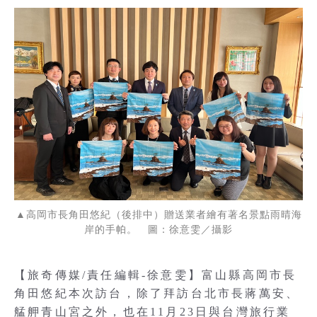
▲高岡市長角田悠紀（後排中）贈送業者繪有著名景點雨晴海
岸的手帕。 圖：徐意雯／攝影
【旅奇傳媒/責任編輯-徐意雯】富山縣高岡市長
角田悠紀本次訪台，除了拜訪台北市長蔣萬安、
艋舺青山宮之外，也在11月23日與台灣旅行業