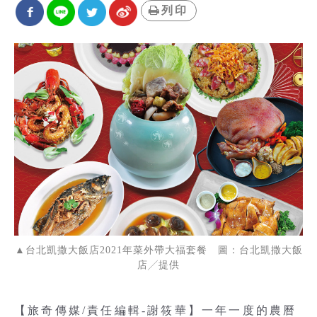
列印
▲台北凱撒大飯店2021年菜外帶大福套餐 圖：台北凱撒大飯
店╱提供
【旅奇傳媒/責任編輯-謝筱華】一年一度的農曆