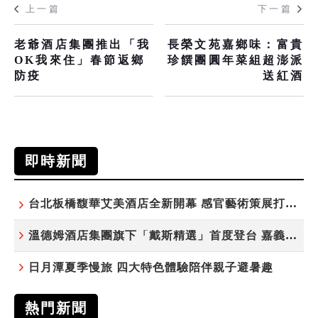
上一篇
下一篇
老爺酒店集團推出「我
長榮文苑嘉鄉味：富貴
OK我來住」春節返鄉
珍饌團圓年菜組超澎派
防疫
送紅酒
即時新聞
台北板橋馥華艾美酒店全新開幕 感官藝術策展打造旅居新風格
溫德姆酒店集團旗下「戴斯精選」首度登台 嘉義首店揭新幕
日月潭夏季慢旅 四大特色體驗陪伴親子避暑趣
熱門新聞