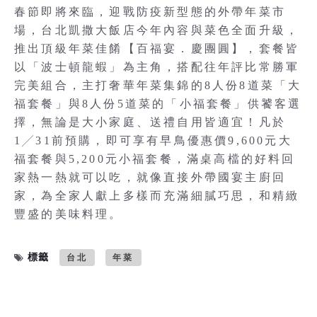
春節即將來臨，迎戰防疫新型態的外帶年菜市
場，台北凱撒大飯店今年內容與菜色全面升級，
推出頂級年菜佳餚【百福宴．慶團圓】，套餐皆
以「波士頓龍蝦」為主角，搭配往年評比常勝軍
完美組合，主打奢華年菜集錦的8人份8道菜「大
福套餐」與8人份5道菜的「小福套餐」供饕客選
擇，無論是大小家庭、送禮自用皆適宜！凡於
1╱31前預購，即可享有早鳥優惠價9,600元大
福套餐與5,200元小福套餐，滿桌高檔的好料回
家熱一熱就可以吃，就像直接外帶國宴主廚回
家，為全家人獻上多樣而充滿細膩巧思，和精緻
豐盛的美味料理。
標籤
台北
年菜