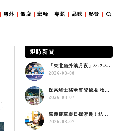
海外
飯店
郵輪
專題
品味
影音
即時新聞
「東北角外澳月夜」8/22-8/23浪漫登場 串聯五漁村、音樂、市集、火舞與慢旅共度夏夜
2026-08-08
探索瑞士格勞賓登秘境 收藏六種阿爾卑斯夏日療癒之旅
2026-08-07
嘉義鹿草夏日探索趣！結合科學、農場與自然的親子小旅行
2026-08-07