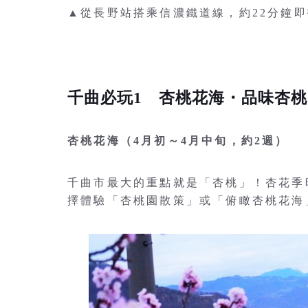
▲從長野站搭乘信濃鐵道線，約22分鐘
千曲必玩1 杏桃花海・品味杏桃
杏桃花海（4月初～4月中旬，約2週）
千曲市最大的重點就是「杏桃」！杏花季
擇體驗「杏桃園散策」或「俯瞰杏桃花海