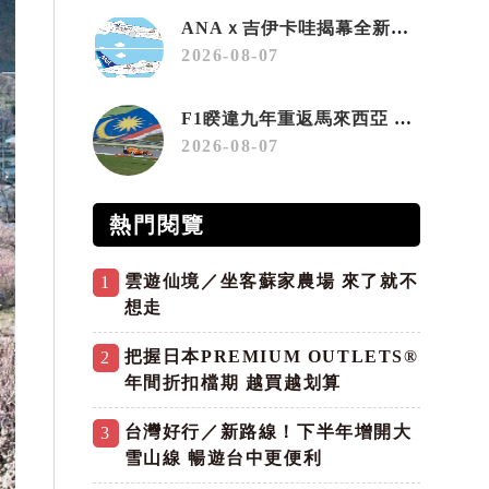
ANAｘ吉伊卡哇揭幕全新彩繪機「Chiikawa JET」
2026-08-07
F1睽違九年重返馬來西亞 三大國際賽事打造10月運動旅遊熱潮 賽車、自行車、路跑同週登場
2026-08-07
熱門閱覽
雲遊仙境／坐客蘇家農場 來了就不
1
想走
把握日本PREMIUM OUTLETS®
2
年間折扣檔期 越買越划算
台灣好行／新路線！下半年增開大
3
雪山線 暢遊台中更便利