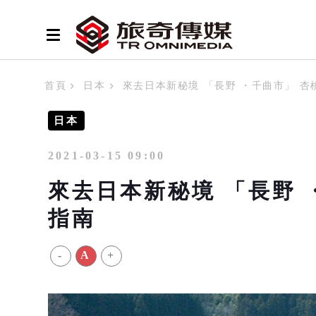
首頁
日本
來去日本新秘境 「長野 ・千曲市」 
日本
2021-03-15 09:00
來去日本新秘境 「長野 
指南
-
A
+