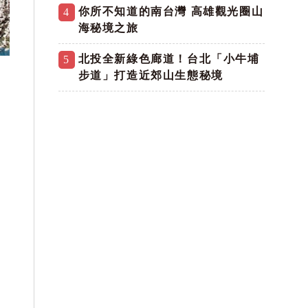
你所不知道的南台灣 高雄觀光圈山
4
海秘境之旅
北投全新綠色廊道！台北「小牛埔
5
步道」打造近郊山生態秘境