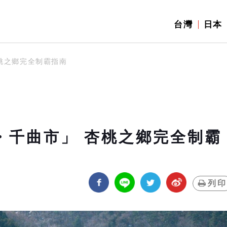
台灣
日本
杏桃之鄉完全制霸指南
・千曲市」 杏桃之鄉完全制霸
列印