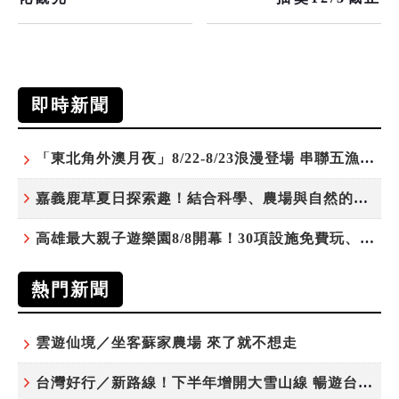
即時新聞
「東北角外澳月夜」8/22-8/23浪漫登場 串聯五漁村、音樂、市集、火舞與慢旅共度夏夜
嘉義鹿草夏日探索趣！結合科學、農場與自然的親子小旅行
高雄最大親子遊樂園8/8開幕！30項設施免費玩、YOYO家族嗨翻暑假
熱門新聞
雲遊仙境／坐客蘇家農場 來了就不想走
台灣好行／新路線！下半年增開大雪山線 暢遊台中更便利