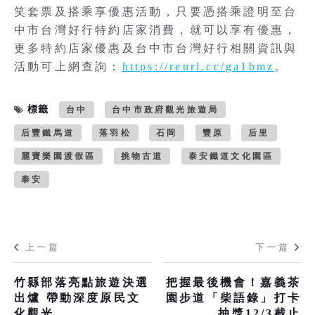
笑套票及搭乘享優惠活動，只要憑搭乘證明至台
中市台灣好行特約店家消費，就可以享有優惠，
更多特約店家優惠及台中市台灣好行相關資訊與
活動可上網查詢：
https://reurl.cc/ga1bmz
。
標籤
台中
台中市政府觀光旅遊局
后豐鐵馬道
落羽松
石岡
豐原
后里
麗寶樂園渡假區
挑物古道
泰安鐵道文化園區
泰安
上一篇
下一篇
竹縣部落亮點旅遊決選
把握最後機會！嘉義茶
出爐 帶動深度原民文
園步道「柴語錄」打卡
化觀光
抽獎12/3截止