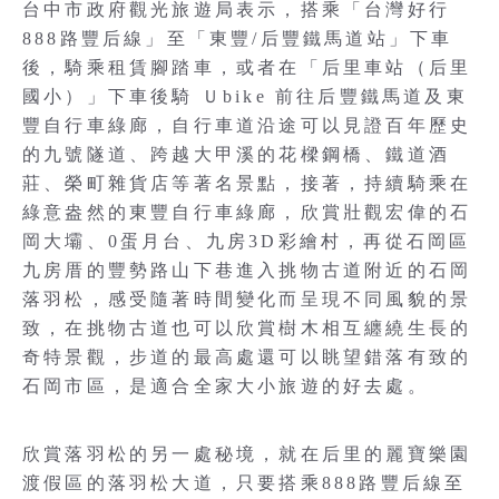
台中市政府觀光旅遊局表示，搭乘「台灣好行
888路豐后線」至「東豐/后豐鐵馬道站」下車
後，騎乘租賃腳踏車，或者在「后里車站（后里
國小）」下車後騎 Ｕbike 前往后豐鐵馬道及東
豐自行車綠廊，自行車道沿途可以見證百年歷史
的九號隧道、跨越大甲溪的花樑鋼橋、鐵道酒
莊、榮町雜貨店等著名景點，接著，持續騎乘在
綠意盎然的東豐自行車綠廊，欣賞壯觀宏偉的石
岡大壩、0蛋月台、九房3D彩繪村，再從石岡區
九房厝的豐勢路山下巷進入挑物古道附近的石岡
落羽松，感受隨著時間變化而呈現不同風貌的景
致，在挑物古道也可以欣賞樹木相互纏繞生長的
奇特景觀，步道的最高處還可以眺望錯落有致的
石岡市區，是適合全家大小旅遊的好去處。
欣賞落羽松的另一處秘境，就在后里的麗寶樂園
渡假區的落羽松大道，只要搭乘888路豐后線至