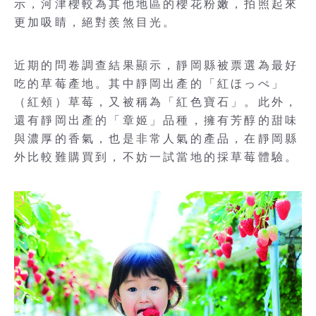
示，河津櫻較為其他地區的櫻花粉嫩，拍照起來
更加吸睛，絕對羨煞目光。
近期的問卷調查結果顯示，靜岡縣被票選為最好
吃的草莓產地。其中靜岡出產的「紅ほっぺ」
（紅頰）草莓，又被稱為「紅色寶石」。此外，
還有靜岡出產的「章姬」品種，擁有芳醇的甜味
與濃厚的香氣，也是非常人氣的產品，在靜岡縣
外比較難購買到，不妨一試當地的採草莓體驗。