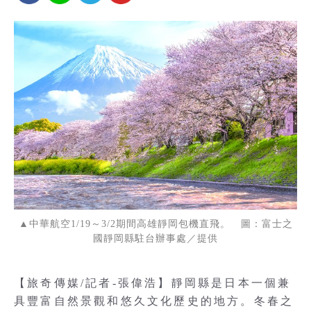
▲中華航空1/19～3/2期間高雄靜岡包機直飛。 圖：富士之
國靜岡縣駐台辦事處／提供
【旅奇傳媒/記者-張偉浩】靜岡縣是日本一個兼
具豐富自然景觀和悠久文化歷史的地方。冬春之