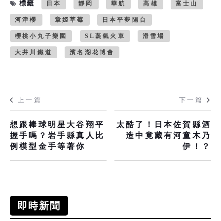
標籤
日本
靜岡
華航
高雄
富士山
河津櫻
章姬草莓
日本平夢陽台
櫻桃小丸子樂園
SL蒸氣火車
滑雪場
大井川鐵道
濱名湖花博會
上一篇
下一篇
想跟棒球明星大谷翔平
太酷了！日本佐賀縣酒
握手嗎？岩手縣真人比
造中竟藏有河童木乃
例模型金手等著你
伊！？
即時新聞