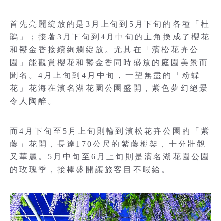
首先亮麗綻放的是3月上旬到5月下旬的各種「杜
鵑」；接著3月下旬到4月中旬的主角換成了櫻花
和鬱金香接續絢爛綻放。尤其在「濱松花卉公
園」能觀賞櫻花和鬱金香同時盛放的庭園美景而
聞名。4月上旬到4月中旬，一望無盡的「粉蝶
花」花海在濱名湖花園公園盛開，紫色夢幻絕景
令人陶醉。
而4月下旬至5月上旬則輪到濱松花卉公園的「紫
藤」花開，長達170公尺的紫藤棚架，十分壯觀
又華麗。5月中旬至6月上旬則是濱名湖花園公園
的玫瑰季，接棒盛開讓旅客目不暇給。