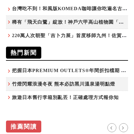
台灣吃不到！和風版KOMEDA咖啡讓你吃遍名古屋在地美食
稀有「飛天白鷺」綻放！神戶六甲高山植物園「鷺草」珍貴現身
220萬人次朝聖「吉卜力展」首度移師九州！佐賀站早鳥平日套票8/10搶先開賣
熱門新聞
把握日本PREMIUM OUTLETS®年間折扣檔期 越買越划算
竹燈閃耀浪漫冬夜 熊本必訪黑川溫泉湯明點燈
旅遊日本舊行李箱別亂丟！正確處理方式報你知
推薦閱讀