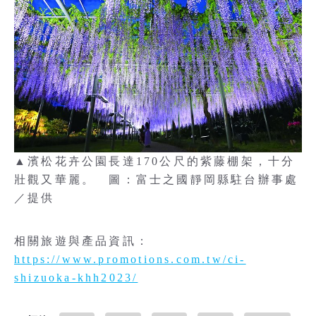
▲濱松花卉公園長達170公尺的紫藤棚架，十分
壯觀又華麗。 圖：富士之國靜岡縣駐台辦事處
／提供
相關旅遊與產品資訊：
https://www.promotions.com.tw/ci-
shizuoka-khh2023/