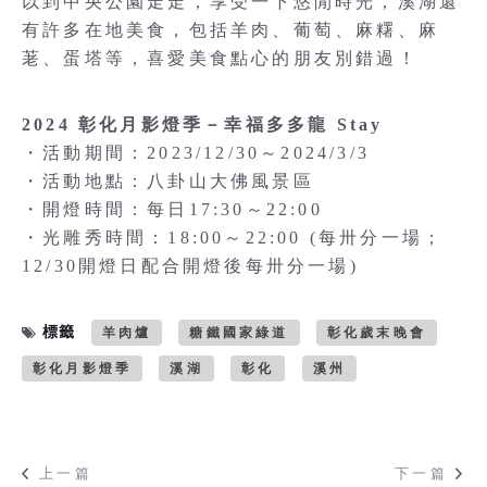
以到中央公園走走，享受一下悠閒時光，溪湖還
有許多在地美食，包括羊肉、葡萄、麻糬、麻
荖、蛋塔等，喜愛美食點心的朋友別錯過！
2024 彰化月影燈季－幸福多多龍 Stay
・活動期間：2023/12/30～2024/3/3
・活動地點：八卦山大佛風景區
・開燈時間：每日17:30～22:00
・光雕秀時間：18:00～22:00 (每卅分一場；
12/30開燈日配合開燈後每卅分一場)
標籤
羊肉爐
糖鐵國家綠道
彰化歲末晚會
彰化月影燈季
溪湖
彰化
溪州
上一篇
下一篇