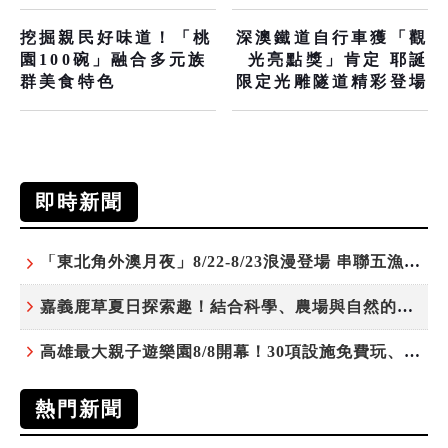
挖掘親民好味道！「桃
深澳鐵道自行車獲「觀
園100碗」融合多元族
光亮點獎」肯定 耶誕
群美食特色
限定光雕隧道精彩登場
即時新聞
「東北角外澳月夜」8/22-8/23浪漫登場 串聯五漁村、音樂、市集、火舞與慢旅共度夏夜
嘉義鹿草夏日探索趣！結合科學、農場與自然的親子小旅行
高雄最大親子遊樂園8/8開幕！30項設施免費玩、YOYO家族嗨翻暑假
熱門新聞