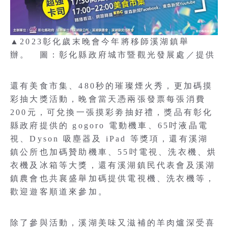
▲2023彰化歲末晚會今年將移師溪湖鎮舉
辦。 圖：彰化縣政府城市暨觀光發展處／提供
還有美食市集、480秒的璀璨煙火秀，更加碼摸
彩抽大獎活動，晚會當天憑兩張發票每張消費
200元，可兌換一張摸彩劵抽好禮，獎品有彰化
縣政府提供的 gogoro 電動機車、65吋液晶電
視、Dyson 吸塵器及 iPad 等獎項，還有溪湖
鎮公所也加碼贊助機車、55吋電視、洗衣機、烘
衣機及冰箱等大獎，還有溪湖鎮民代表會及溪湖
鎮農會也共襄盛舉加碼提供電視機、洗衣機等，
歡迎遊客順道來參加。
除了參與活動，溪湖美味又滋補的羊肉爐深受喜