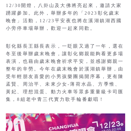
12/30開燈，八卦山及大佛將亮起來，邀請大家
踴躍參加。此外，舉辦多年的「2023彰化歲末
晚會」活動，12/23平安夜也將在溪湖鎮湖西國
小旁停車場舉辦，歡迎一起來同歡。
彰化縣長王縣長表示，一眨眼又過了一年，選在
冬至後舉辦歲末晚會，讓彰化鄉親能夠看更多場
表演，也藉由歲末晚會祈求平安，並感謝鄉親一
整年的辛勞。今年在歲末晚會於溪湖鎮舉辦，由
受年輕朋友喜愛的小男孩樂團揭開序幕，更有陳
孟賢、周治平、未來少女-薄荷水晶、方季惟、
黃妃、理想混蛋、動力火車等眾多重量級卡司匯
集，8組老中青三代實力歌手輪番獻唱！