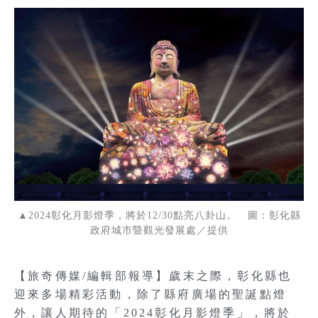
▲2024彰化月影燈季，將於12/30點亮八卦山。 圖：彰化縣
政府城市暨觀光發展處／提供
【旅奇傳媒/編輯部報導】歲末之際，彰化縣也
迎來多場精彩活動，除了縣府廣場的聖誕點燈
外，讓人期待的「2024彰化月影燈季」，將於