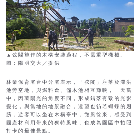
▲弦閣施作的木構安裝過程，不需重型機械。
圖：陽明交大／提供
林業保育署台中分署表示，「弦閣」座落於滯洪
池旁空地，與燃料倉、儲木池相互輝映，一天當
中，因著陽光的角度不同，形成錯落有致的光影
變化，與當地的地景融合，遠望也彷若蝴蝶的翅
膀，遊客可以坐在木構亭中，微風徐來，感受到
國產材利用帶來的獨特風味，也成為園區中拍照
打卡的最佳景點。