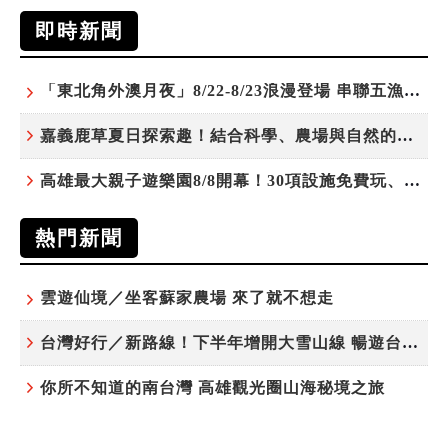
即時新聞
「東北角外澳月夜」8/22-8/23浪漫登場 串聯五漁村、音樂、市集、火舞與慢旅共度夏夜
嘉義鹿草夏日探索趣！結合科學、農場與自然的親子小旅行
高雄最大親子遊樂園8/8開幕！30項設施免費玩、YOYO家族嗨翻暑假
熱門新聞
雲遊仙境／坐客蘇家農場 來了就不想走
台灣好行／新路線！下半年增開大雪山線 暢遊台中更便利
你所不知道的南台灣 高雄觀光圈山海秘境之旅