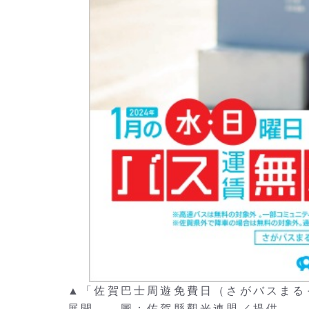
▲「佐賀巴士周遊免費日（さがバスまるっ
展開。 圖：佐賀縣觀光連盟／提供