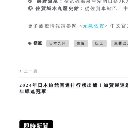
➄ 嬉野溫泉：
從武雄溫泉車站南口搭JR
⑥ 佐賀城本丸歷史館：
從佐賀車站巴士
更多旅遊情報請參閱 <
元氣佐賀
> 中文
標籤
日本九州
佐賀
巴士
免費巴
上一篇
2024年日本旅館百選排行榜出爐！加賀屋連
年蟬連冠軍
即時新聞