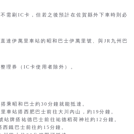
車不需刷IC卡，但若之後預計在佐賀縣外下車時則必
岡直達伊萬里車站的昭和巴士伊萬里號、與JR九州巴
取整理券（IC卡使用者除外）。
搭乘昭和巴士約30分鐘就能抵達。
萬里車站搭西肥巴士前往大川內山，約19分鐘。
號站牌搭祐德巴士前往祐德稻荷神社約12分鐘。
搭西鐵巴士前往約15分鐘。