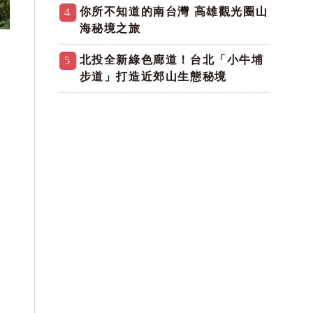
你所不知道的南台灣 高雄觀光圈山
4
海秘境之旅
北投全新綠色廊道！台北「小牛埔
5
步道」打造近郊山生態秘境