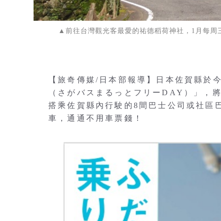
▲前往台灣觀光客最愛的祐德稻荷神社，1月每周
【旅奇傳媒/日本部報導】日本佐賀縣於
（さがバスまるっとフリーDAY）」，將
搭乘佐賀縣內行駛的8間巴士公司或社區
車，通通不用車票錢！