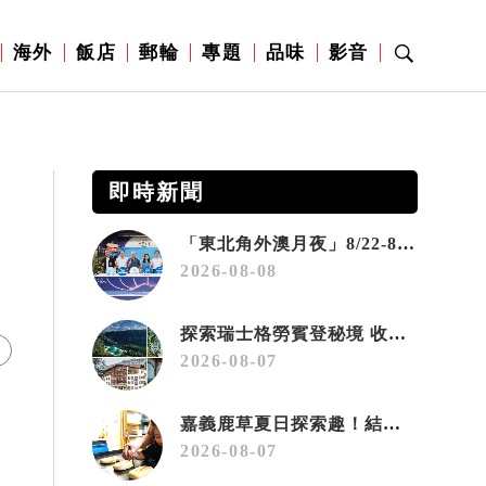
海外
飯店
郵輪
專題
品味
影音
即時新聞
「東北角外澳月夜」8/22-8/23浪漫登場 串聯五漁村、音樂、市集、火舞與慢旅共度夏夜
2026-08-08
探索瑞士格勞賓登秘境 收藏六種阿爾卑斯夏日療癒之旅
2026-08-07
嘉義鹿草夏日探索趣！結合科學、農場與自然的親子小旅行
2026-08-07