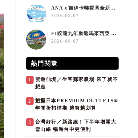
ANAｘ吉伊卡哇揭幕全新彩繪機「Chiikawa JET」
2026-08-07
F1睽違九年重返馬來西亞 三大國際賽事打造10月運動旅遊熱潮 賽車、自行車、路跑同週登場
2026-08-07
熱門閱覽
雲遊仙境／坐客蘇家農場 來了就不
1
想走
把握日本PREMIUM OUTLETS®
2
年間折扣檔期 越買越划算
台灣好行／新路線！下半年增開大
3
雪山線 暢遊台中更便利