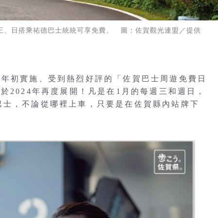
三、日搭乘祐德巴士統統可享免費。 圖：佐賀觀光連盟／提供
今年初實施、受到熱烈好評的「佐賀巴士周遊免費日
於2024年再度展開！凡是在1月的每週三和週日，
巴士，不論從哪裡上車，只要是在佐賀縣內站牌下