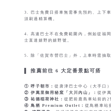
3. 巴士免費日搭車無需事先預約、上下
須刷過精算機。
4. 高速巴士不在免費範圍內，例如從福
士直達嬉野的嬉野號。
5. 除「佐賀市營巴士」外，上車時需抽
▌ 推薦前往 6 大定番景點可搭
① 呼子朝市：
從唐津巴士中心（大手口）
② 伊萬里御用秘窯「大川內山」：
從伊
③ 祐德稲荷神社：
從肥前鹿島車站前的2
④ 鳥栖 Premium Outlet：
從鳥栖車站