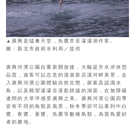
▲廣興是猛禽天堂，魚鷹常至濛濛湖作客。
圖：新北市政府水利局／提供
廣興河濱公園自重新開放後，大幅提升水岸休憩
品質，遊客可以恣意的漫遊新店溪河畔美景，走
入廣興河濱公園體驗自然生態，探索及認識水
鳥，以及眺望濛濛谷湛藍靜謐的湖面，在無障礙
遼闊的大草坪感受廣興之美。廣興河濱公園四季
皆有不同的鳥類及風景，秋冬季節可以看到中白
鷺、夜鷺、蒼鷺、魚鷹等數種鳥類，為賞鳥愛好
者的勝地。