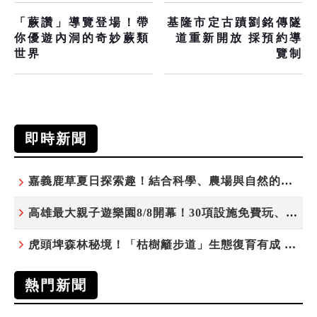
「蕨讚」導覽登場！帶
基隆市定古蹟劉銘傳隧
你優遊內洞的奇妙蕨類
道重新開放 採預約導
世界
覽制
即時新聞
嘉義鹿草夏日探索趣！結合科學、農場與自然的親子小旅行
高雄最大親子遊樂園8/8開幕！30項設施免費玩、YOYO家族嗨翻暑假
虎頭埤森林秘境！「枯樹籬步道」生態復育有成 走進大自然生命教室
熱門新聞