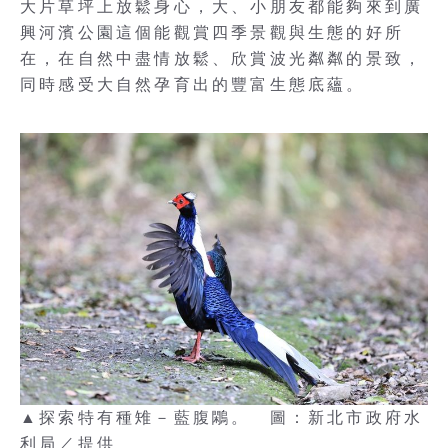
大片草坪上放鬆身心，大、小朋友都能夠來到廣
興河濱公園這個能觀賞四季景觀與生態的好所
在，在自然中盡情放鬆、欣賞波光粼粼的景致，
同時感受大自然孕育出的豐富生態底蘊。
▲探索特有種雉－藍腹鷴。 圖：新北市政府水
利局／提供