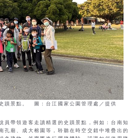
史蹟景點。 圖：台江國家公園管理處／提供
說員帶領遊客走讀精選的史蹟景點，例如：台南知
南孔廟、成大榕園等，聆聽在時空交錯中堆疊出的