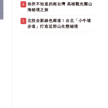
你所不知道的南台灣 高雄觀光圈山
4
海秘境之旅
北投全新綠色廊道！台北「小牛埔
5
步道」打造近郊山生態秘境