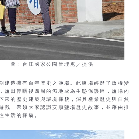
。 圖：台江國家公園管理處／提供
期建造擁有百年歷史之鹽場。此鹽場經歷了政權變
，鹽田停曬後四周的濕地成為生態保護區，鹽場內
下來的歷史建築與環境樣貌，深具產業歷史與自然
遊戲，帶領大家認識安順鹽場歷史故事，並藉由推
往生活的樣貌。