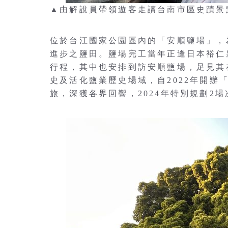
▲由解說員帶領遊客走讀台南市區史蹟景
位於台江國家公園區內的「安順鹽場」，
進步之鹽田。鹽場完工當年正逢日本裕仁
行程，其中也安排到訪安順鹽場，足見其
史及活化鹽業歷史場域，自2022年開辦
旅，深獲各界回響，2024年特別規劃2