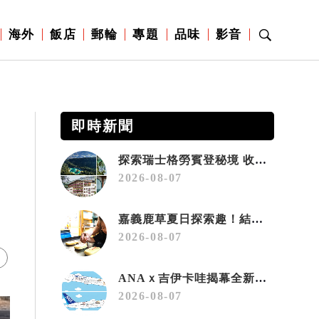
海外
飯店
郵輪
專題
品味
影音
即時新聞
探索瑞士格勞賓登秘境 收藏六種阿爾卑斯夏日療癒之旅
2026-08-07
嘉義鹿草夏日探索趣！結合科學、農場與自然的親子小旅行
2026-08-07
ANAｘ吉伊卡哇揭幕全新彩繪機「Chiikawa JET」
2026-08-07