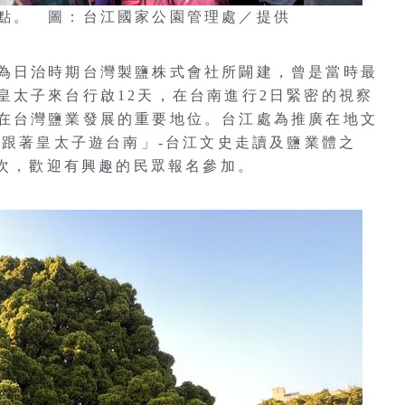
點。 圖：台江國家公園管理處／提供
為日治時期台灣製鹽株式會社所闢建，曾是當時最
皇太子來台行啟12天，在台南進行2日緊密的視察
在台灣鹽業發展的重要地位。台江處為推廣在地文
「跟著皇太子遊台南」-台江文史走讀及鹽業體之
場次，歡迎有興趣的民眾報名參加。