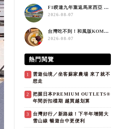
F1睽違九年重返馬來西亞 三大國際賽事打造10月運動旅遊熱潮 賽車、自行車、路跑同週登場
2026-08-07
台灣吃不到！和風版KOMEDA咖啡讓你吃遍名古屋在地美食
2026-08-07
熱門閱覽
雲遊仙境／坐客蘇家農場 來了就不
1
想走
把握日本PREMIUM OUTLETS®
2
年間折扣檔期 越買越划算
台灣好行／新路線！下半年增開大
3
雪山線 暢遊台中更便利