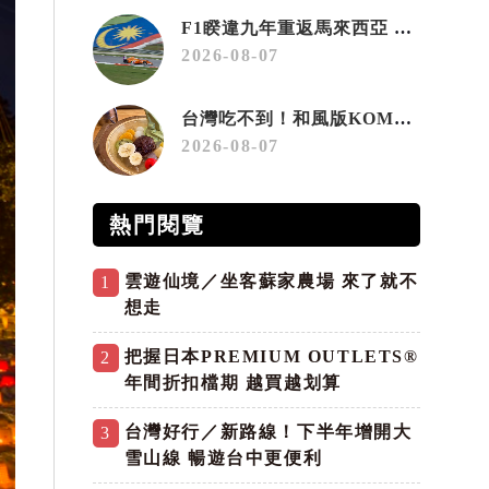
F1睽違九年重返馬來西亞 三大國際賽事打造10月運動旅遊熱潮 賽車、自行車、路跑同週登場
2026-08-07
台灣吃不到！和風版KOMEDA咖啡讓你吃遍名古屋在地美食
2026-08-07
熱門閱覽
雲遊仙境／坐客蘇家農場 來了就不
1
想走
把握日本PREMIUM OUTLETS®
2
年間折扣檔期 越買越划算
台灣好行／新路線！下半年增開大
3
雪山線 暢遊台中更便利