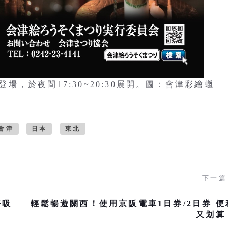
登場，於夜間17:30~20:30展開。圖：會津彩繪蠟
會津
日本
東北
下一篇
好吸
輕鬆暢遊關西！使用京阪電車1日券/2日券 便
又划算