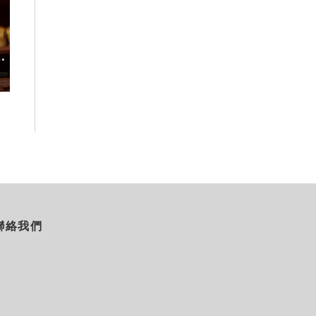
度
台灣吃不到！和風版KOMEDA咖
稀有「飛天白鷺
啡讓你吃遍名古屋在地美食
高山植物園「鷺
2026-08-07
2026-08-06
聯絡我們