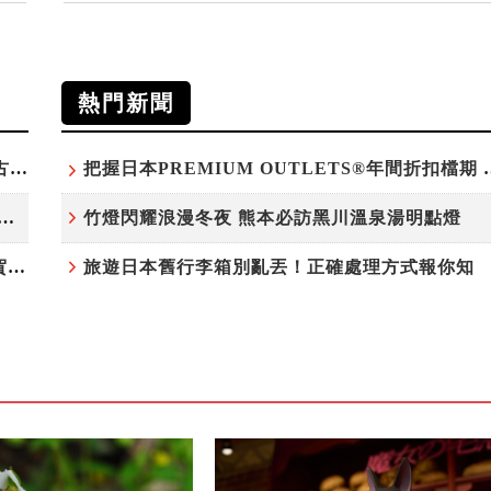
熱門新聞
台灣吃不到！和風版KOMEDA咖啡讓你吃遍名古屋在地美食
把握日本PREMIUM OU
白鷺」綻放！神戶六甲高山植物園「鷺草」珍貴現身
竹燈閃耀浪漫冬夜 熊本必訪黑川溫泉湯明點燈
220萬人次朝聖「吉卜力展」首度移師九州！佐賀站早鳥平日套票8/10搶先開賣
旅遊日本舊行李箱別亂丟！正確處理方式報你知