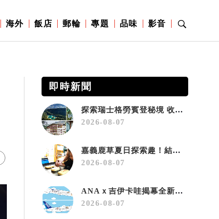
海外
飯店
郵輪
專題
品味
影音
即時新聞
探索瑞士格勞賓登秘境 收藏六種阿爾卑斯夏日療癒之旅
2026-08-07
嘉義鹿草夏日探索趣！結合科學、農場與自然的親子小旅行
2026-08-07
ANAｘ吉伊卡哇揭幕全新彩繪機「Chiikawa JET」
2026-08-07