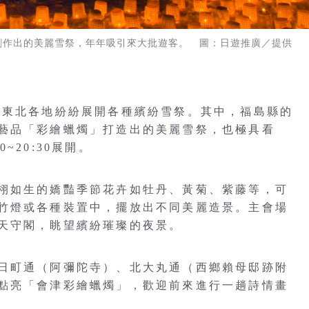
創作出的美麗雪祭，年年吸引來大批遊客。 圖：日遊推廣／提供
本東北各地紛紛展開各種繽紛雪祭。其中，福島縣的
藝品「彩繪蠟燭」打造出的美麗雪祭，也極具看
0~20:30展開。
栩如生的嬌豔季節花卉如牡丹、黃菊、紫藤等，可
竹燈或各種裝置中，擺放出不同美麗造景。主會場
天守閣，眺望繽紛璀璨的夜景。
日町通（阿彌陀寺）、北大丸通（西鄉賴母邸跡附
點亮「會津彩繪蠟燭」，歡迎前來進行一趟詩情畫