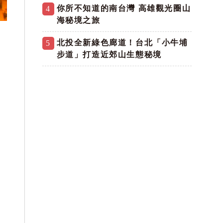
你所不知道的南台灣 高雄觀光圈山
4
海秘境之旅
北投全新綠色廊道！台北「小牛埔
5
步道」打造近郊山生態秘境