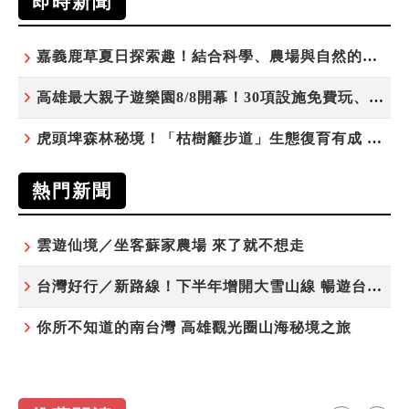
即時新聞
嘉義鹿草夏日探索趣！結合科學、農場與自然的親子小旅行
高雄最大親子遊樂園8/8開幕！30項設施免費玩、YOYO家族嗨翻暑假
虎頭埤森林秘境！「枯樹籬步道」生態復育有成 走進大自然生命教室
熱門新聞
雲遊仙境／坐客蘇家農場 來了就不想走
台灣好行／新路線！下半年增開大雪山線 暢遊台中更便利
你所不知道的南台灣 高雄觀光圈山海秘境之旅