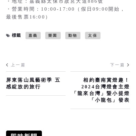
・地址：嘉義縣太保市故宮大道886號
・營業時間：10:00-17:00（假日09:00開始，
最後售票16:00）
標籤
嘉義
樂園
動物
太保
上一篇
下一篇
屏東落山風藝術季 五
相約臺南賞燈趣！
感綻放的旅行
2024台灣燈會主燈
「龍來台灣」暨小提燈
「小龍包」發表