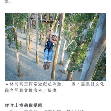
象。
▲林間高空探索遊戲超刺激。 圖：嘉義縣文化
觀光局藝文推廣科／提供
咩咩上樹萌寵樂園