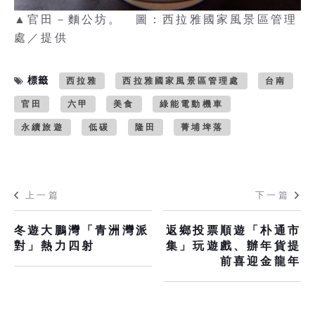
▲官田－麵公坊。 圖：西拉雅國家風景區管理
處／提供
標籤
西拉雅
西拉雅國家風景區管理處
台南
官田
六甲
美食
綠能電動機車
永續旅遊
低碳
隆田
菁埔埤落
上一篇
下一篇
冬遊大鵬灣「青洲灣派
返鄉投票順遊「朴通市
對」熱力四射
集」玩遊戲、辦年貨提
前喜迎金龍年