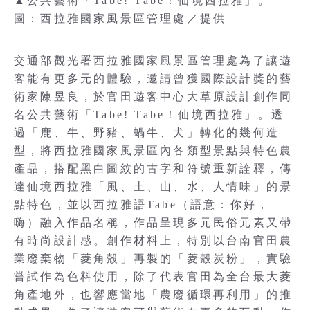
▲公共藝術「Tabe! Tabe！仙境西拉雅」。
圖：西拉雅國家風景區管理處／提供
交通部觀光署西拉雅國家風景區管理處為了讓遊
客能有更多元的體驗，邀請曾獲國際設計獎的藝
術家陳昱良，於官田遊客中心大草原設計創作同
名公共藝術「Tabe! Tabe！仙境西拉雅」。透
過「鹿、牛、野豬、蝸牛、犬」轉化的幾何造
型，將西拉雅國家風景區內各類型景點與特色農
產品，搭配黑白圖紋的古字和符號重新詮釋，傳
達仙境西拉雅「風、土、山、水、人情味」的景
點特色，並以西拉雅語Tabe（語意：你好，
嗨）融入作品名稱，作品呈現多元民俗元素又帶
有時尚設計感。創作材料上，特別以台南官田農
業廢棄物「菱角殼」再製的「菱殼炭粉」，實驗
嘗試作為色料使用，除了代表官田為全台最大菱
角產地外，也響應當地「農廢循環再利用」的推