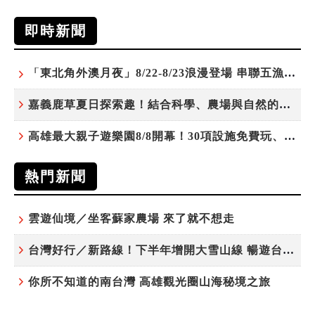
即時新聞
「東北角外澳月夜」8/22-8/23浪漫登場 串聯五漁村、音樂、市集、火舞與慢旅共度夏夜
嘉義鹿草夏日探索趣！結合科學、農場與自然的親子小旅行
高雄最大親子遊樂園8/8開幕！30項設施免費玩、YOYO家族嗨翻暑假
熱門新聞
雲遊仙境／坐客蘇家農場 來了就不想走
台灣好行／新路線！下半年增開大雪山線 暢遊台中更便利
你所不知道的南台灣 高雄觀光圈山海秘境之旅