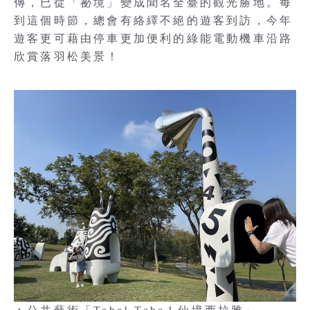
傳，已從「祕境」變成聞名全臺的觀光勝地。每
到這個時節，總會有絡繹不絕的遊客到訪，今年
遊客更可藉由停車更加便利的綠能電動機車沿路
欣賞落羽松美景！