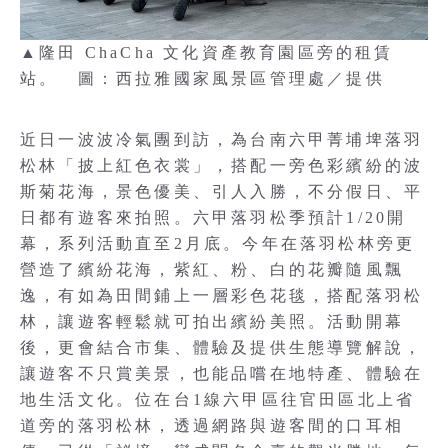
▲隆田 ChaCha 文化資產教育園區旁的租賃
站。 圖：西拉雅國家風景區管理處／提供
近日一波波冷氣團到訪，為台南六甲菁埔埤落羽
松林「披上紅色衣裳」，搭配一旁色彩繽紛的波
斯菊花海，景色優美、引人入勝，不分假日、平
日都有遊客來拍照。六甲落羽松季預計1/20開
幕，系列活動直至2月底。今年在落羽松林旁更
營造了繽紛花海，紫紅、粉、白的花瓣隨風飄
逸，有如為田間鋪上一層彩色花毯，搭配落羽松
林，讓遊客輕鬆就可拍出繽紛美照。活動開幕
後，更會結合市集、體驗及提供生態導覽解說，
讓遊客不只賞美景，也能品嚐在地特產、體驗在
地生活文化。位在台1線六甲區往官田區北上省
道旁的落羽松林，透過網路與遊客間的口耳相