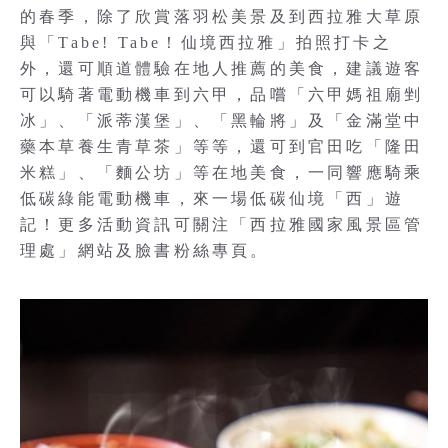
的春季，除了欣賞落羽松美景及到西拉雅大草原
與「Tabe! Tabe！仙境西拉雅」拍照打卡之
外，還可順道體驗在地人推薦的美食，建議遊客
可以騎著電動機車到六甲，品嚐「六甲媽祖廟剉
冰」、「派蒂漢堡」、「黑輪將」及「金滿堂中
藥本草養生青草茶」等等，還可到官田吃「隆田
米糕」、「麵公坊」等在地美食，一同響應騎乘
低碳綠能電動機車，來一場低碳仙境「西」遊
記！更多活動資訊可關注「西拉雅國家風景區管
理處」網站及臉書粉絲專頁。