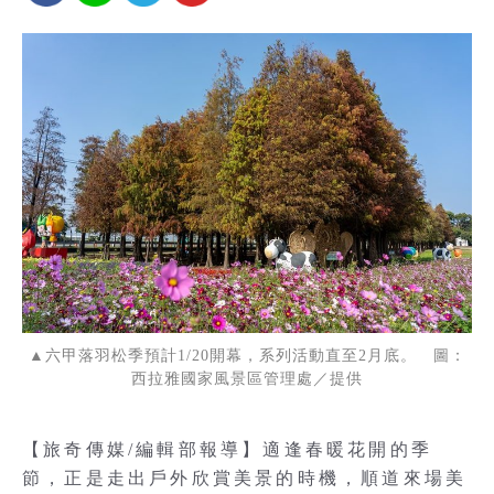
▲六甲落羽松季預計1/20開幕，系列活動直至2月底。 圖：
西拉雅國家風景區管理處／提供
【旅奇傳媒/編輯部報導】適逢春暖花開的季
節，正是走出戶外欣賞美景的時機，順道來場美