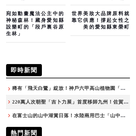
宛如動畫魔法公主中的
世界美妝大品牌原料就
神秘森林！藏身愛知縣
靠它供應！撐起女性之
設樂町的「段戶裏谷原
美的愛知縣東榮町
生林」
即時新聞
稀有「飛天白鷺」綻放！神戶六甲高山植物園「鷺草」珍貴現身
220萬人次朝聖「吉卜力展」首度移師九州！佐賀站早鳥平日套票8/10搶先開賣
在富士山的山中湖賞日落！水陸兩用巴士「山中湖的河馬」暑假加開夕陽班次
熱門新聞