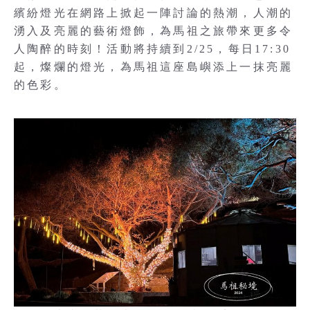
繽紛燈光在網路上掀起一陣討論的熱潮，人潮的
湧入及亮麗的藝術燈飾，為馬祖之旅帶來更多令
人陶醉的時刻！活動將持續到2/25，每日17:30
起，燦爛的燈光，為馬祖這座島嶼添上一抹亮麗
的色彩。