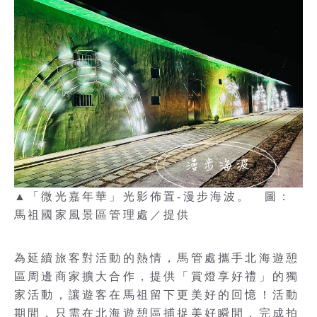
▲「微光嘉年華」光影佈置-漫步海波。 圖：
馬祖國家風景區管理處／提供
為延續旅客對活動的熱情，馬管處攜手北海遊憩
區周邊商家擴大合作，提供「賞燈享好禮」的獨
家活動，讓遊客在馬祖留下更美好的回憶！活動
期間，只需在北海遊憩區捕捉美好瞬間，完成拍