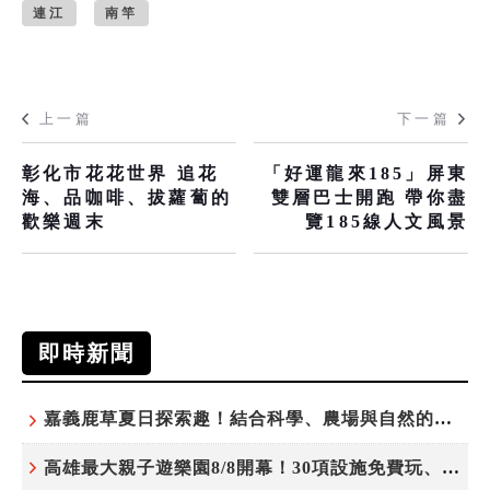
連江
南竿
上一篇
下一篇
彰化市花花世界 追花
「好運龍來185」屏東
海、品咖啡、拔蘿蔔的
雙層巴士開跑 帶你盡
歡樂週末
覽185線人文風景
即時新聞
嘉義鹿草夏日探索趣！結合科學、農場與自然的親子小旅行
高雄最大親子遊樂園8/8開幕！30項設施免費玩、YOYO家族嗨翻暑假