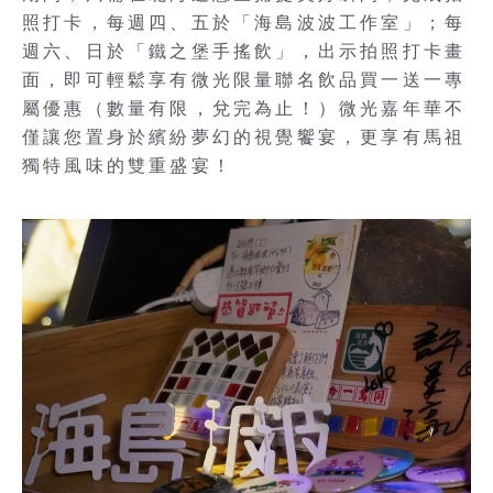
照打卡，每週四、五於「海島波波工作室」；每
週六、日於「鐵之堡手搖飲」，出示拍照打卡畫
面，即可輕鬆享有微光限量聯名飲品買一送一專
屬優惠（數量有限，兌完為止！）微光嘉年華不
僅讓您置身於繽紛夢幻的視覺饗宴，更享有馬祖
獨特風味的雙重盛宴！