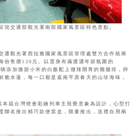
，呈現交通部觀光署南部國家風景區特色景點。
交通觀光署西拉雅國家風景區管理處雙方合作統籌
每份售價120元。以置身布滿濃濃年節氛圍的
，大啖添加微甜小米的白飯配上微辣開胃的雞腿排，抑
鮮脆水蓮，每一口都是嘉南平原春天的山珍海味，
當盒是以本屆台灣燈會彩繪列車主視覺意象為設計，心型打
度聯名推出精巧款便當盒，限量推出，送禮自用兩