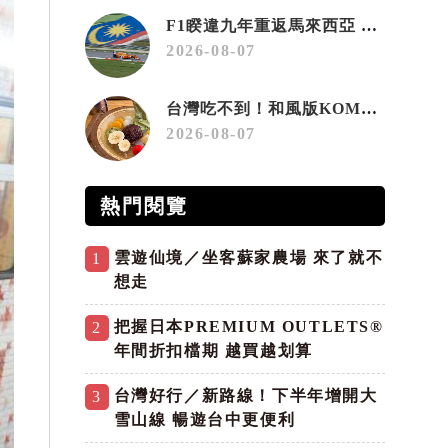
F1睽違九年重返馬來西亞 三大國際賽事打造10月運動旅遊熱潮 賽車、自行車、路跑同週登場
2026-08-07
台灣吃不到！和風版KOMEDA咖啡讓你吃遍名古屋在地美食
2026-08-07
熱門閱覽
雲遊仙境／坐客蘇家農場 來了就不
1
想走
把握日本PREMIUM OUTLETS®
2
年間折扣檔期 越買越划算
台灣好行／新路線！下半年增開大
3
雪山線 暢遊台中更便利