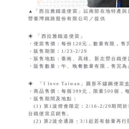
▲「西拉雅鐵道便當」以南部在地特產與
營臺灣鐵路股份有限公司／提供
◈ 「西拉雅鐵道便當」
・便當售價：每份120元，數量有限，售
・販售期限：1/23-2/29
・販售地點：臺南、高雄、新左營台鐵便
・販售數量：午、晚餐數量有限，售完為
◈ 「I love Taiwan」圓形不鏽鋼便當
・商品售價：每個399元，限量500個
・販售期間及地點：
(1) 第1波燈會限定：2/16-2/2
台鐵便當店銷售。
(2) 第2波全通路：3/1起若有餘量