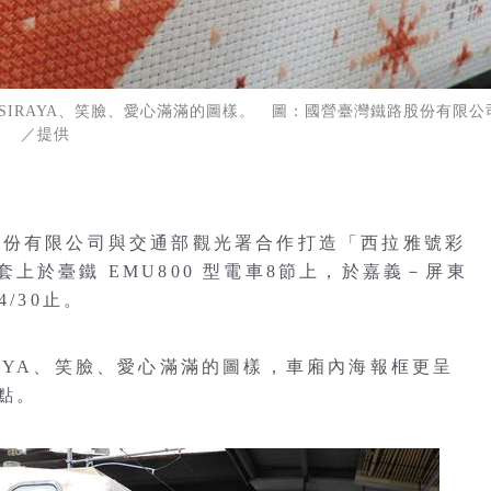
N、SIRAYA、笑臉、愛心滿滿的圖樣。 圖：國營臺灣鐵路股份有限公
／提供
股份有限公司與交通部觀光署合作打造「西拉雅號彩
上於臺鐵 EMU800 型電車8節上，於嘉義－屏東
/30止。
SIRAYA、笑臉、愛心滿滿的圖樣，車廂內海報框更呈
點。