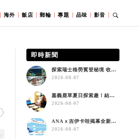
海外
飯店
郵輪
專題
品味
影音
即時新聞
探索瑞士格勞賓登秘境 收藏六種阿爾卑斯夏日療癒之旅
2026-08-07
車
嘉義鹿草夏日探索趣！結合科學、農場與自然的親子小旅行
2026-08-07
ANAｘ吉伊卡哇揭幕全新彩繪機「Chiikawa JET」
2026-08-07