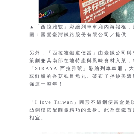
▲「西拉雅號」彩繪列車車廂內海報框
圖：國營臺灣鐵路股份有限公司／提供
另外，「西拉雅鐵道便當」由臺鐵公司與
策劃兼具南部在地特產與風味食材入菜，
「SIRAYA 西拉雅號」彩繪列車車廂
或鮮甜的香菇虱目魚丸、破布子拌炒美濃
強運一整年！
「I love Taiwan」圓形不鏽鋼便
凸鋼模搭配圓弧精巧的盒身。此為臺鐵首
相宜。