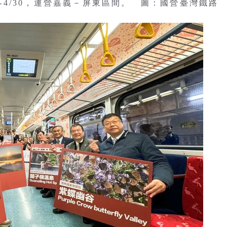
3-4/30，運營嘉義－屏東區間。 圖：國營臺灣鐵路