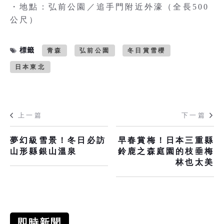
・地點：弘前公園／追手門附近外濠（全長500
公尺）
標籤
青森
弘前公園
冬日賞雪櫻
日本東北
上一篇
下一篇
夢幻級雪景！冬日必訪
早春賞梅！日本三重縣
山形縣銀山溫泉
鈴鹿之森庭園的枝垂梅
林也太美
即時新聞