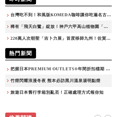
台灣吃不到！和風版KOMEDA咖啡讓你吃遍名古屋在地美食
稀有「飛天白鷺」綻放！神戶六甲高山植物園「鷺草」珍貴現身
220萬人次朝聖「吉卜力展」首度移師九州！佐賀站早鳥平日套票8/10搶先開賣
熱門新聞
把握日本PREMIUM OUTLETS®年間折扣檔期 越買越划算
竹燈閃耀浪漫冬夜 熊本必訪黑川溫泉湯明點燈
旅遊日本舊行李箱別亂丟！正確處理方式報你知