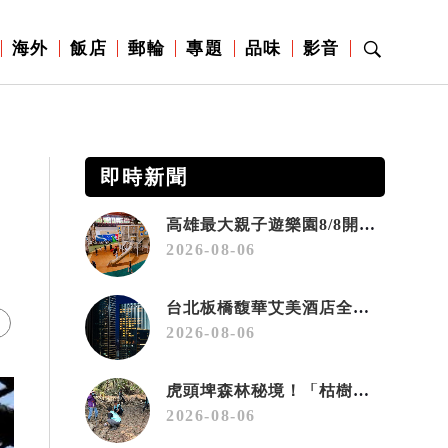
海外
飯店
郵輪
專題
品味
影音
即時新聞
高雄最大親子遊樂園8/8開幕！30項設施免費玩、YOYO家族嗨翻暑假
2026-08-06
台北板橋馥華艾美酒店全新開幕 感官藝術策展打造旅居新風格
2026-08-06
虎頭埤森林秘境！「枯樹籬步道」生態復育有成 走進大自然生命教室
2026-08-06