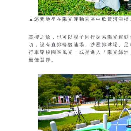
▲悠閒地坐在陽光運動園區中欣賞河津櫻
賞櫻之餘，也可以親子同行探索陽光運動
頃，設有直排輪競速場、沙灘排球場、足
行車穿梭園區風光，或是進入「陽光綠洲
最佳選擇。