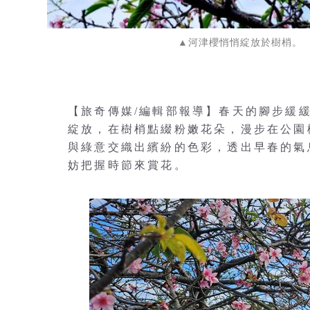
▲河津櫻悄悄綻放於樹梢。
【旅奇傳媒/編輯部報導】春天的腳步緩
綻放，在樹梢點綴粉嫩花朵，漫步在公園
與綠意交織出繽紛的色彩，透出早春的氣
妨把握時節來賞花。