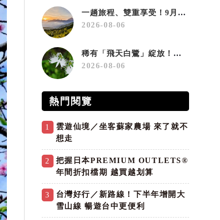
一趟旅程、雙重享受！9月住宿合歡山 順遊奧萬大10元優惠入園
2026-08-06
稀有「飛天白鷺」綻放！神戶六甲高山植物園「鷺草」珍貴現身
2026-08-06
熱門閱覽
雲遊仙境／坐客蘇家農場 來了就不
1
想走
把握日本PREMIUM OUTLETS®
2
年間折扣檔期 越買越划算
台灣好行／新路線！下半年增開大
3
雪山線 暢遊台中更便利