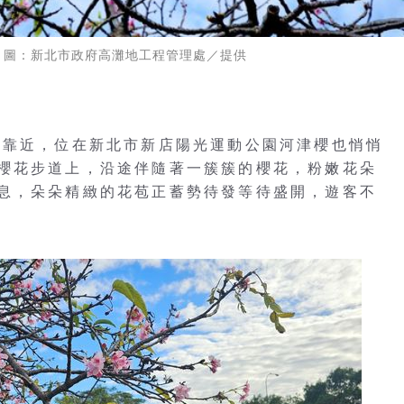
 圖：新北市政府高灘地工程管理處／提供
緩靠近，位在新北市新店陽光運動公園河津櫻也悄悄
櫻花步道上，沿途伴隨著一簇簇的櫻花，粉嫩花朵
息，朵朵精緻的花苞正蓄勢待發等待盛開，遊客不