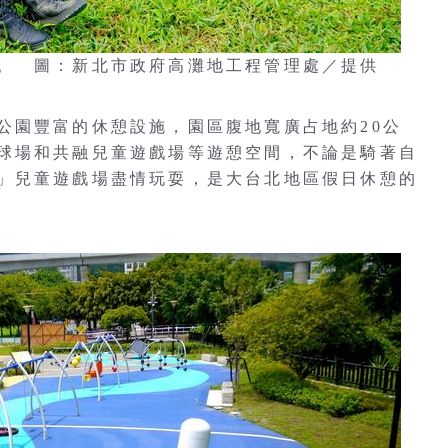
。 圖：新北市政府高灘地工程管理處／提供
公園豐富的休憩設施，園區腹地寬廣占地約20公
球場和共融兒童遊戲場等遊憩空間，不論是騎著自
」兒童遊戲場盡情玩耍，是大台北地區假日休憩的