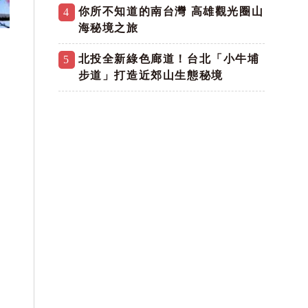
你所不知道的南台灣 高雄觀光圈山
4
海秘境之旅
北投全新綠色廊道！台北「小牛埔
5
步道」打造近郊山生態秘境