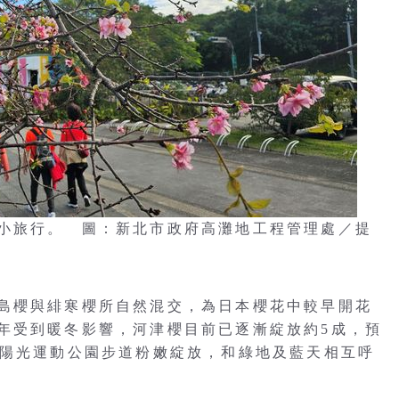
小旅行。 圖：新北市政府高灘地工程管理處／提
島櫻與緋寒櫻所自然混交，為日本櫻花中較早開花
年受到暖冬影響，河津櫻目前已逐漸綻放約5成，預
著陽光運動公園步道粉嫩綻放，和綠地及藍天相互呼