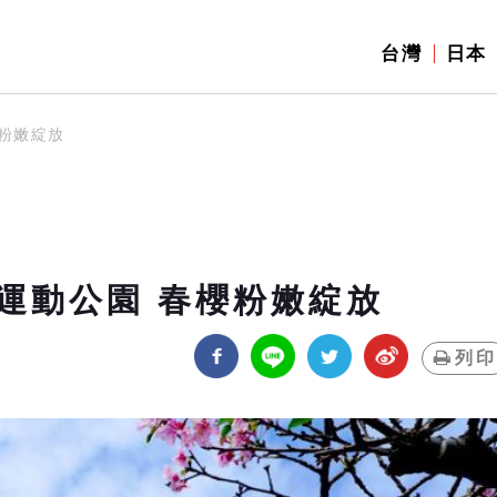
台灣
日本
粉嫩綻放
運動公園 春櫻粉嫩綻放
列印