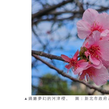
▲嬌嫩夢幻的河津櫻。 圖：新北市政府