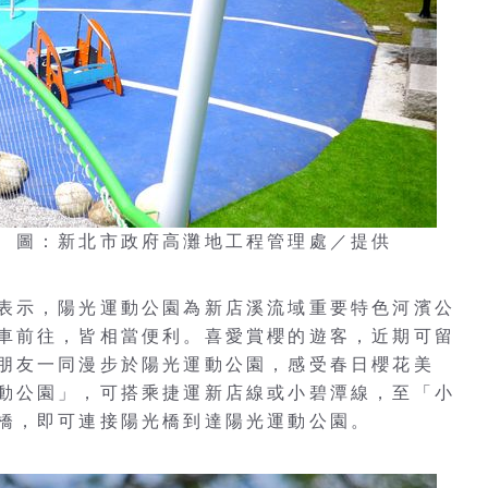
 圖：新北市政府高灘地工程管理處／提供
表示，陽光運動公園為新店溪流域重要特色河濱公
車前往，皆相當便利。喜愛賞櫻的遊客，近期可留
朋友一同漫步於陽光運動公園，感受春日櫻花美
動公園」，可搭乘捷運新店線或小碧潭線，至「小
橋，即可連接陽光橋到達陽光運動公園。