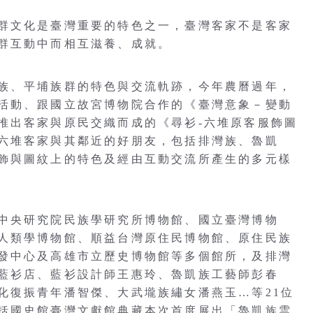
群文化是臺灣重要的特色之一，臺灣客家不是客家
群互動中而相互滋養、成就。
族、平埔族群的特色與交流軌跡，今年農曆過年，
活動、跟國立故宮博物院合作的《臺灣意象－變動
推出客家與原民交織而成的《尋衫-六堆原客服飾圖
六堆客家與其鄰近的好朋友，包括排灣族、魯凱
飾與圖紋上的特色及經由互動交流所產生的多元樣
中央研究院民族學研究所博物館、國立臺灣博物
人類學博物館、順益台灣原住民博物館、原住民族
發中心及高雄市立歷史博物館等多個館所，及排灣
藍衫店、藍衫設計師王惠玲、魯凱族工藝師彭春
化復振青年潘智傑、大武壠族繡女潘燕玉…等21位
括國史館臺灣文獻館典藏本次首度展出「魯凱族雲