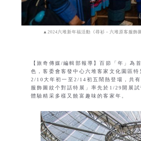
▲2024六堆新年福活動《尋衫－六堆原客服
【旅奇傳媒/編輯部報導】百節「年」為
色，客委會客發中心六堆客家文化園區特
2/10大年初一至2/14初五鬧熱登場
服飾圖紋个對話特展」率先於1/29開展
體驗精采多樣又饒富趣味的客家年。