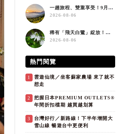
一趟旅程、雙重享受！9月住宿合歡山 順遊奧萬大10元優惠入園
2026-08-06
稀有「飛天白鷺」綻放！神戶六甲高山植物園「鷺草」珍貴現身
2026-08-06
熱門閱覽
雲遊仙境／坐客蘇家農場 來了就不
1
想走
把握日本PREMIUM OUTLETS®
2
年間折扣檔期 越買越划算
台灣好行／新路線！下半年增開大
3
雪山線 暢遊台中更便利