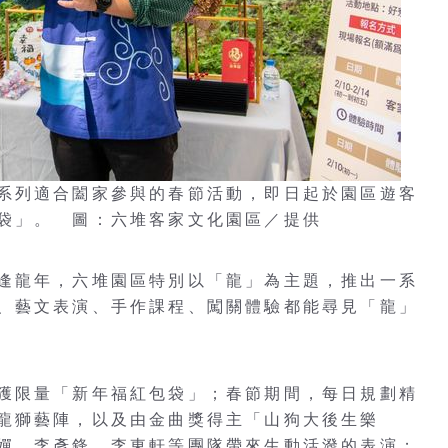
系列適合闔家參與的春節活動，即日起於園區遊客
袋」。 圖：六堆客家文化園區／提供
逢龍年，六堆園區特別以「龍」為主題，推出一系
、藝文表演、手作課程、闖關體驗都能尋見「龍」
獲限量「新年福紅包袋」；春節期間，每日規劃精
龍獅藝陣，以及由金曲獎得主「山狗大後生樂
嬋、李彥鋒、李東軒等團隊帶來生動活潑的表演；