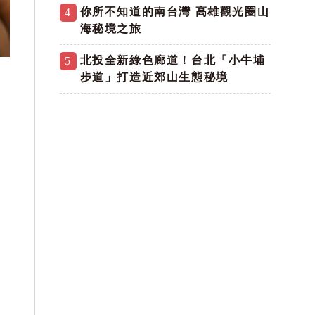
你所不知道的南台灣 高雄觀光圈山
4
海秘境之旅
北投全新綠色廊道！台北「小牛埔
5
步道」打造近郊山生態秘境