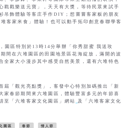
心戳戳樂送元寶」，天天有大獎，等待民眾來試手
衫吊飾體驗等客庄手作DIY；想嘗嘗客家粄的朋友
六堆客家米食」體驗！也可以動手拓印創意春聯學客
，園區特別於13時14分舉辦「你秀甜蜜 我送玫
節期間在六堆園區的田園地景區花海綻放，滿開的波
合全家大小漫步其中感受自然美景，還有六堆特色
首屆「觀光亮點獎」，客發中心特別加碼推出「新
大家春節期間來六堆園區，體驗豐富多元的年節喜
請至「六堆客家文化園區」網站
及「六堆客家文化
化園區
春節
情人節