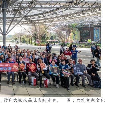
，歡迎大家來品味客味走春。 圖：六堆客家文化