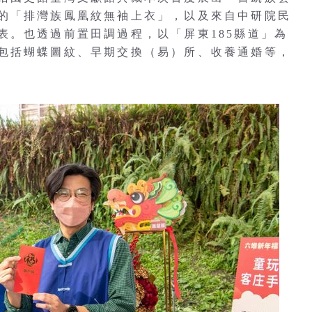
的「排灣族鳳凰紋無袖上衣」，以及來自中研院民
表。也透過前置田調過程，以「屏東185縣道」為
包括蝴蝶圖紋、早期交換（易）所、收養通婚等，