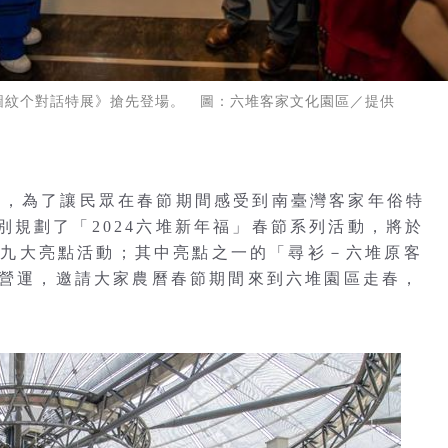
飾圖紋个對話特展》搶先登場。 圖：六堆客家文化園區／提供
首，為了讓民眾在春節期間感受到南臺灣客家年俗特
別規劃了「2024六堆新年福」春節系列活動，將於
，共有九大亮點活動；其中亮點之一的「尋衫－六堆原客
試營運，邀請大家農曆春節期間來到六堆園區走春，