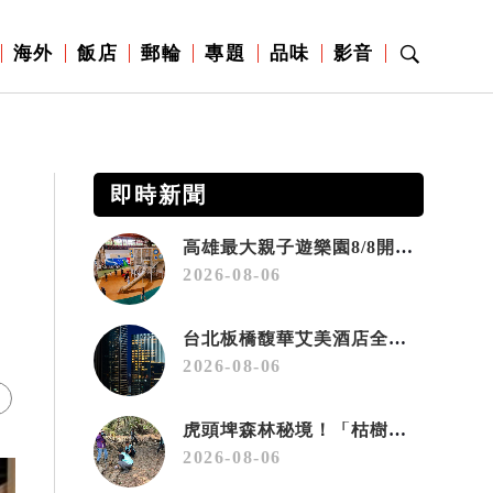
海外
飯店
郵輪
專題
品味
影音
即時新聞
高雄最大親子遊樂園8/8開幕！30項設施免費玩、YOYO家族嗨翻暑假
2026-08-06
台北板橋馥華艾美酒店全新開幕 感官藝術策展打造旅居新風格
2026-08-06
虎頭埤森林秘境！「枯樹籬步道」生態復育有成 走進大自然生命教室
2026-08-06