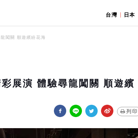
台灣
日本
尋龍闖關 順遊繽紛花海
彩展演 體驗尋龍闖關 順遊繽
列印