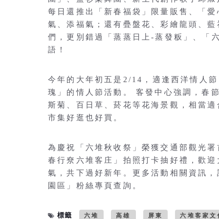
每日還推出「新春福袋」限量販售、「愛
氣、添福氣；還有疊盤花、彩繪龍頭、藍
們，更別錯過「蒸蒸日上-蒸發粄」、「
語！
今年的大年初五是2/14，適逢西洋情人節
瑰」的情人節活動。 客發中心強調，春
斯菊、百日草、菸花等花海景觀，相當適
市集好逛也好買。
為慶祝「六堆秋收祭」榮獲交通部觀光署
春行尞六堆客庄」拍照打卡抽好禮，歡迎
氣，共下過好新年。更多活動相關資訊，
園區」粉絲專頁查詢。
標籤
六堆
高雄
屏東
六堆客家文