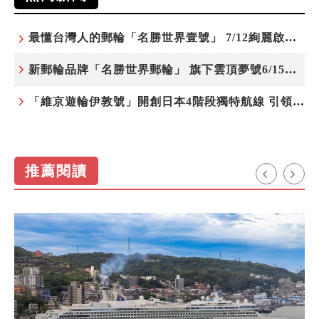
最懂台灣人的郵輪「名勝世界壹號」 7/12絢麗啟航 分齡娛樂夜未央
新郵輪品牌「名勝世界郵輪」 旗下雲頂夢號6/15開始營運
「維京遊輪伊敦號」開創日本4階段獨特航線 引領奢華旅遊新風尚
推薦閱讀