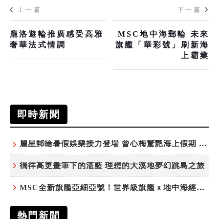
上一篇
下一篇
龐洛遊輪推廣感受高雅
MSC地中海郵輪 未來
奢華法式情調
旗艦「華彩號」刷新海
上霸業
即時新聞
麗星郵輪暑假娛樂接力登場 曾心梅驚艷海上假期 康康、紀曉君領銜演出
徜徉高更畫筆下的湛藍 理想的大溪地夢幻跳島之旅
MSC全新旗艦亞細亞號！世界級旗艦ｘ地中海經典 最值得期待的歐洲遊輪之旅
熱門新聞