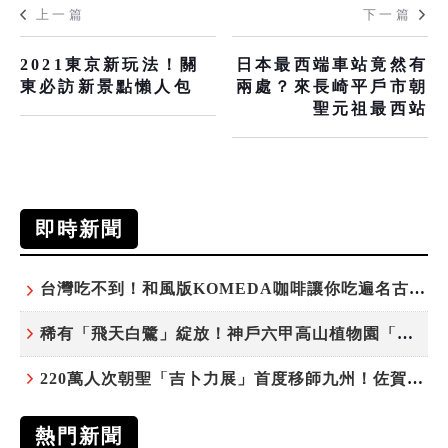
上一篇
下一篇
2021東京新玩法！關
日本最西端車站竟然有
東必訪新景點懶人包
兩處？來長崎平戶市朝
聖元祖最西站
即時新聞
台灣吃不到！和風版KOMEDA咖啡讓你吃遍名古屋在地美食
稀有「飛天白鷺」綻放！神戶六甲高山植物園「鷺草」珍貴現身
220萬人次朝聖「吉卜力展」首度移師九州！佐賀站早鳥平日套票8/10搶先開賣
熱門新聞