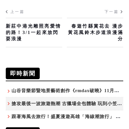
上一篇
下一篇
新莊中港光雕照亮愛情
春遊竹縣賞花去 漫步
的路！3/1一起來放閃
黃花風鈴木步道浪漫滿
耍浪漫
分
即時新聞
山谷音樂節暨地景藝術創作《rmdax破曉》11月花蓮銅門登場
搶攻最後一波旅遊熱潮 古獵場全包體驗 玩到小笠原夜遊觀星
跟著海風去旅行！盛夏漫遊高雄「海線潮旅行」 五大主題遊程探索漁村魅力