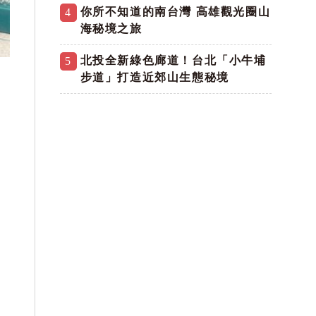
你所不知道的南台灣 高雄觀光圈山
4
海秘境之旅
北投全新綠色廊道！台北「小牛埔
5
步道」打造近郊山生態秘境