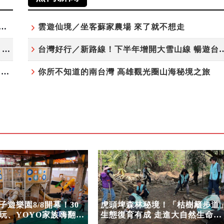
夏日探索趣！結合科學、農場與自然的親子小旅行
雲遊仙境／坐客蘇家農場 來了就不想走
高雄最大親子遊樂園8/8開幕！30項設施免費玩、YOYO家族嗨翻暑假
台灣好行／新路線！下半年增開大雪
虎頭埤森林秘境！「枯樹籬步道」生態復育有成 走進大自然生命教室
你所不知道的南台灣 高雄觀光圈山海秘境之旅
遊樂園8/8開幕！30
虎頭埤森林秘境！「枯樹籬步道
玩、YOYO家族嗨翻暑
生態復育有成 走進大自然生命教