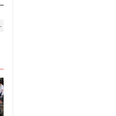
山線 暢遊台中更便利
」
嘉義鹿草夏日探索趣！結合科學、
高雄最大親子遊樂
農場與自然的親子小旅行
項設施免費玩、