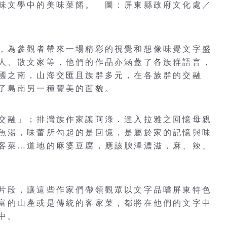
味文學中的美味菜餚。 圖：屏東縣政府文化處／
，為參觀者帶來一場精彩的視覺和想像味覺文字盛
人、散文家等，他們的作品亦涵蓋了各族群語言，
國之南，山海交匯且族群多元，在各族群的交融
了島南另一種豐美的面貌。
交融」；排灣族作家讓阿淥．達入拉雅之回憶母親
魚湯，味蕾所勾起的是回憶，是屬於家的記憶與味
客菜…道地的麻婆豆腐，應該腴澤濃滋，麻、辣、
片段，讓這些作家們帶領觀眾以文字品嚐屏東特色
富的山產或是傳統的客家菜，都將在他們的文字中
中。