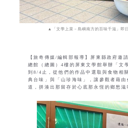
▲「文學上菜－島嶼南方的百味千滋」即
【旅奇傳媒/編輯部報導】屏東縣政府邀
總館（總圖）4樓的屏東文學館舉辦「文
到8/4止，從他們的作品中選取與食物
典台味」與「山珍海味」，讓參觀者藉由
道，拼湊出那留存於心底那永恆的鄉愁滋