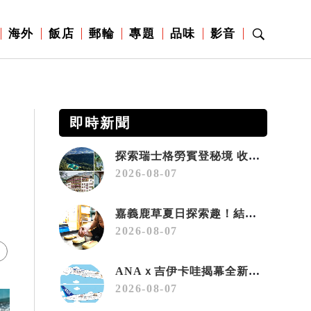
海外
飯店
郵輪
專題
品味
影音
即時新聞
探索瑞士格勞賓登秘境 收藏六種阿爾卑斯夏日療癒之旅
2026-08-07
嘉義鹿草夏日探索趣！結合科學、農場與自然的親子小旅行
2026-08-07
ANAｘ吉伊卡哇揭幕全新彩繪機「Chiikawa JET」
2026-08-07