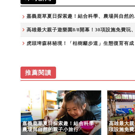
嘉義鹿草
推薦閱讀
步道」
嘉義鹿草夏日探索趣！結合科學、
高雄最大親子
命教
農場與自然的親子小旅行
項設施免費