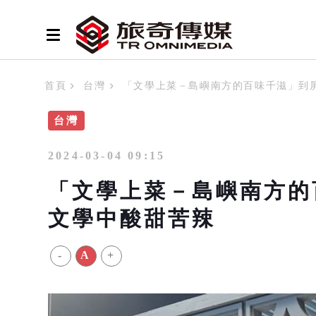
首頁
台灣
「文學上菜－島嶼南方的百味千滋」到
台灣
2024-03-04 09:15
「文學上菜－島嶼南方的
文學中酸甜苦辣
-
A
+