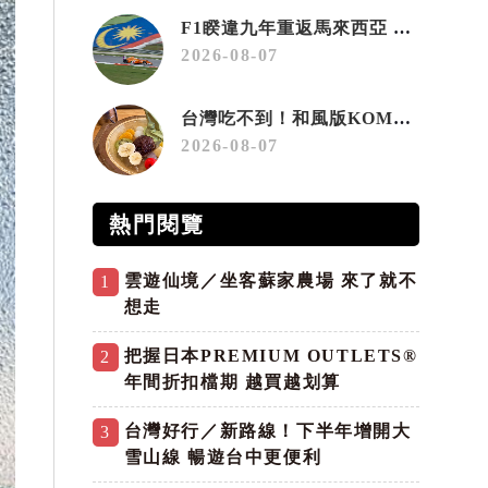
F1睽違九年重返馬來西亞 三大國際賽事打造10月運動旅遊熱潮 賽車、自行車、路跑同週登場
2026-08-07
台灣吃不到！和風版KOMEDA咖啡讓你吃遍名古屋在地美食
2026-08-07
熱門閱覽
雲遊仙境／坐客蘇家農場 來了就不
1
想走
把握日本PREMIUM OUTLETS®
2
年間折扣檔期 越買越划算
台灣好行／新路線！下半年增開大
3
雪山線 暢遊台中更便利