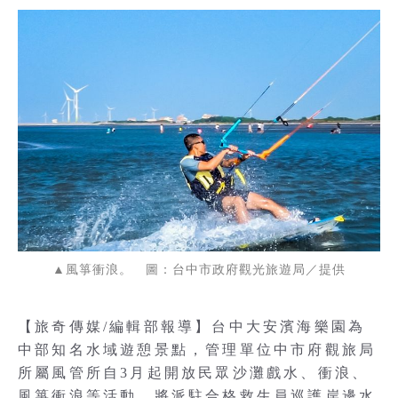
▲風箏衝浪。 圖：台中市政府觀光旅遊局／提供
【旅奇傳媒/編輯部報導】台中大安濱海樂園為
中部知名水域遊憩景點，管理單位中市府觀旅局
所屬風管所自3月起開放民眾沙灘戲水、衝浪、
風箏衝浪等活動，將派駐合格救生員巡護岸邊水