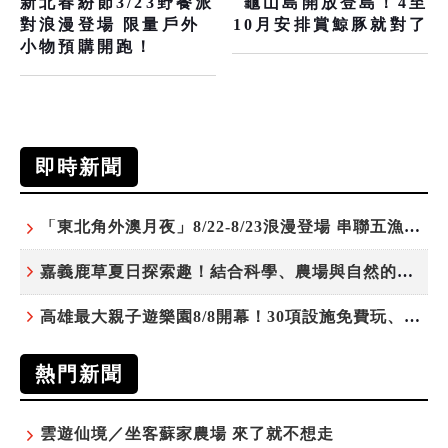
新北春紛節3/23野餐派
龜山島開放登島！4至
對浪漫登場 限量戶外
10月安排賞鯨豚就對了
小物預購開跑！
即時新聞
「東北角外澳月夜」8/22-8/23浪漫登場 串聯五漁村、音樂、市集、火舞與慢旅共度夏夜
嘉義鹿草夏日探索趣！結合科學、農場與自然的親子小旅行
高雄最大親子遊樂園8/8開幕！30項設施免費玩、YOYO家族嗨翻暑假
熱門新聞
雲遊仙境／坐客蘇家農場 來了就不想走