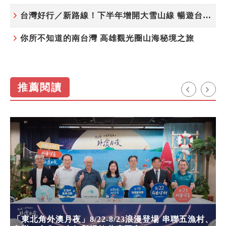
台灣好行／新路線！下半年增開大雪山線 暢遊台中更便利
你所不知道的南台灣 高雄觀光圈山海秘境之旅
推薦閱讀
「東北角外澳月夜」8/22-8/23浪漫登場 串聯五漁村、