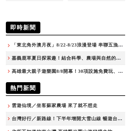
即時新聞
「東北角外澳月夜」8/22-8/23浪漫登場 串聯五漁村、音樂、市集、火舞與慢旅共度夏夜
嘉義鹿草夏日探索趣！結合科學、農場與自然的親子小旅行
高雄最大親子遊樂園8/8開幕！30項設施免費玩、YOYO家族嗨翻暑假
熱門新聞
雲遊仙境／坐客蘇家農場 來了就不想走
台灣好行／新路線！下半年增開大雪山線 暢遊台中更便利