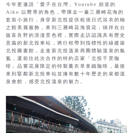
今年更邀請「愛子在台灣」Youtube 頻道的
Aiko 以嚮導的角色，帶隊走一遍三層崎花海的
套裝小旅行，身穿新北投提供租借日式浴衣的柚
之館美麗服飾，來到三層崎花海賞花，徜徉在台
版富良野的浪漫景色裡，實際走訪認識具有歷史
意義的新北投車站，將行程帶到指標性的綠建築
北投圖書館，走進新北投溫泉商圈體驗溫泉的氤
氳，還前往此次合作的特約店家「北投千景咖
啡」品嘗花展限定的特製薰衣草拿鐵咖啡，最後
來到緊鄰新北投車站並擁有數十年歷史的泉都溫
泉會館，感受北投溫泉的魅力。