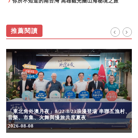
你所不知道的南台灣 高雄觀光圈山海秘境之旅
推薦閱讀
「東北角外澳月夜」8/22-8/23浪漫登場 串聯五漁村、
音樂、市集、火舞與慢旅共度夏夜
2026-08-08