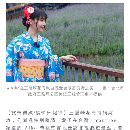
▲Aiko在三層崎花海親自感受台版富良野之美。 圖：台北市
政府工務局公園路燈工程管理處／提供
【旅奇傳媒/編輯部報導】三層崎花海持續綻
放，公園處特別邀請「愛子在台灣」Youtube
頻道的 Aiko 帶觀眾實地走訪北投必遊景點，套