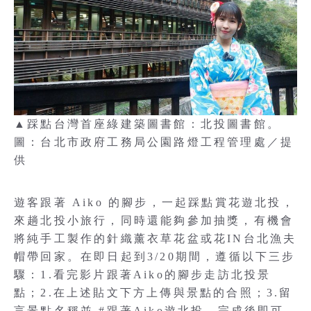
▲踩點台灣首座綠建築圖書館：北投圖書館。
圖：台北市政府工務局公園路燈工程管理處／提
供
遊客跟著 Aiko 的腳步，一起踩點賞花遊北投，
來趟北投小旅行，同時還能夠參加抽獎，有機會
將純手工製作的針織薰衣草花盆或花IN台北漁夫
帽帶回家。在即日起到3/20期間，遵循以下三步
驟：1.看完影片跟著Aiko的腳步走訪北投景
點；2.在上述貼文下方上傳與景點的合照；3.留
言景點名稱並 #跟著Aiko遊北投，完成後即可