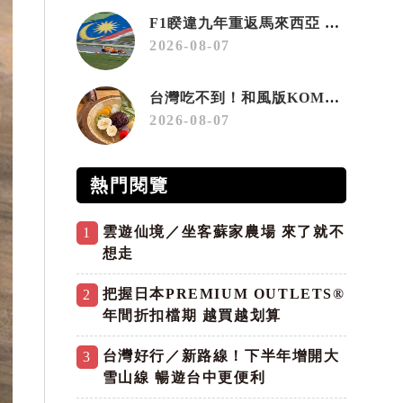
F1睽違九年重返馬來西亞 三大國際賽事打造10月運動旅遊熱潮 賽車、自行車、路跑同週登場
2026-08-07
台灣吃不到！和風版KOMEDA咖啡讓你吃遍名古屋在地美食
2026-08-07
熱門閱覽
雲遊仙境／坐客蘇家農場 來了就不
1
想走
把握日本PREMIUM OUTLETS®
2
年間折扣檔期 越買越划算
台灣好行／新路線！下半年增開大
3
雪山線 暢遊台中更便利