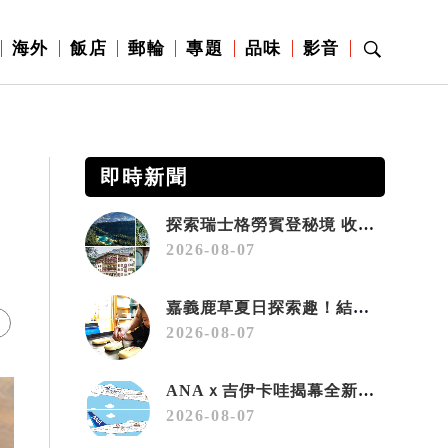
海外
飯店
郵輪
專題
品味
影音
即時新聞
探索瑞士格勞賓登秘境 收藏六種阿爾卑斯夏日療癒之旅
2026-08-07
嘉義鹿草夏日探索趣！結合科學、農場與自然的親子小旅行
2026-08-07
ANAｘ吉伊卡哇揭幕全新彩繪機「Chiikawa JET」
2026-08-07