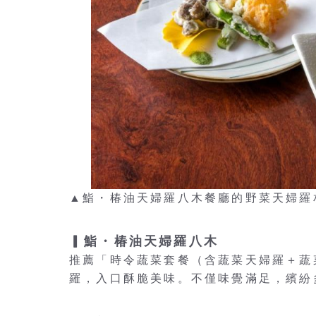
▲鮨・椿油天婦羅八木餐廳的野菜天婦羅
▎鮨・椿油天婦羅八木
推薦「時令蔬菜套餐（含蔬菜天婦羅＋蔬
羅，入口酥脆美味。不僅味覺滿足，繽紛