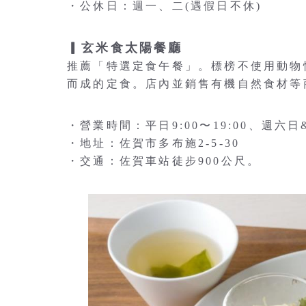
・公休日：週一、二(遇假日不休)
▎玄米食太陽餐廳
推薦「特選定食午餐」。標榜不使用動物
而成的定食。店內並銷售有機自然食材等
・營業時間：平日9:00〜19:00、週六日&假
・地址：佐賀市多布施2-5-30
・交通：佐賀車站徒步900公尺。