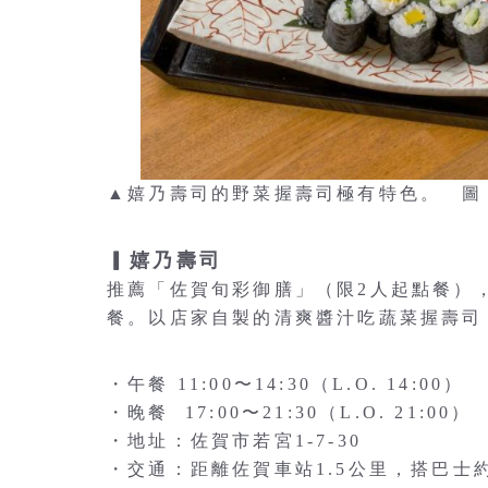
▲嬉乃壽司的野菜握壽司極有特色。 圖
▎嬉乃壽司
推薦「佐賀旬彩御膳」（限2人起點餐）
餐。以店家自製的清爽醬汁吃蔬菜握壽司
・午餐 11:00〜14:30（L.O. 14:00）
・晚餐 17:00〜21:30（L.O. 21:00）
・地址：佐賀市若宮1-7-30
・交通：距離佐賀車站1.5公里，搭巴士約