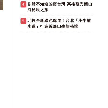
你所不知道的南台灣 高雄觀光圈山
4
海秘境之旅
北投全新綠色廊道！台北「小牛埔
5
步道」打造近郊山生態秘境